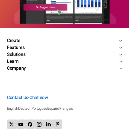
Create
Features
Solutions
Learn
Company
Contact Us
Chat now
•
English
Deutsch
Português
Español
Français