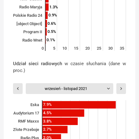
1.3%
Radio Maryja
0.9%
Polskie Radio 24
0.6%
[object Object]
0.5%
Program II
0.1%
Radio Wnet
0
5
10
15
20
25
30
35
Udział sieci radiowych
w czasie słuchania (dane w
proc.)
wrzesień - listopad 2021
7.9%
Eska
4.5%
Audytorium 17
3.8%
RMF Maxxx
2.7%
Złote Przeboje
2.0%
Radio Plus