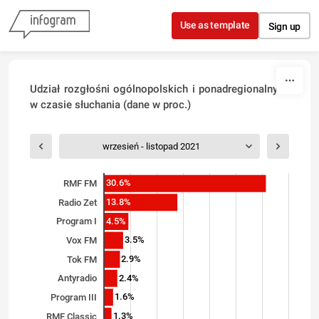
Skip to content
Use as template
Sign up
Udział rozgłośni ogólnopolskich i ponadregionalnych
w czasie słuchania (dane w proc.)
wrzesień - listopad 2021
30.6%
RMF FM
13.8%
Radio Zet
4.5%
Program I
3.5%
Vox FM
2.9%
Tok FM
2.4%
Antyradio
1.6%
Program III
1.3%
RMF Classic