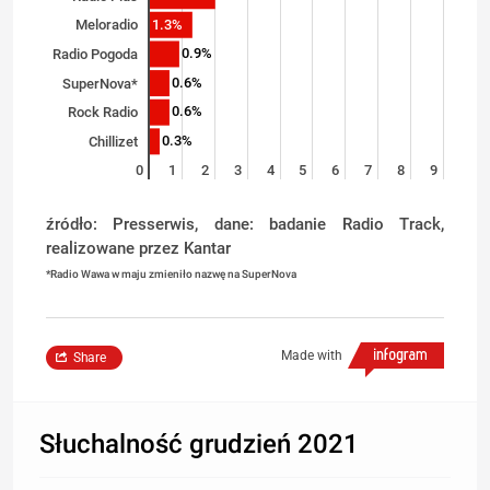
1.3%
Meloradio
0.9%
Radio Pogoda
0.6%
SuperNova*
0.6%
Rock Radio
0.3%
Chillizet
0
1
2
3
4
5
6
7
8
9
źródło: Presserwis, dane: badanie Radio Track,
realizowane przez Kantar
*
Radio Wawa w maju zmieniło nazwę na SuperNova
Made with
Share
Słuchalność grudzień 2021