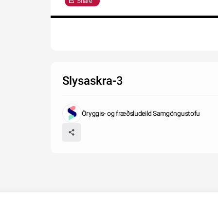
Share
Slysaskra-3
Öryggis- og fræðsludeild Samgöngustofu