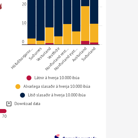
20
10
0
Vestfirðir
Höfuðborgarsv…
Suðurnes
Vesturland
…
…
Austurland
Suðurland
N
o
r
ð
u
r
l
a
n
d
v
e
s
t
N
o
r
ð
u
r
l
a
n
d
e
y
s
t
Látnir á hverja 10.000 íbúa
Alvarlega slasaðir á hverja 10.000 íbúa
Lítið slasaðir á hverja 10.000 íbúa
Download data
70