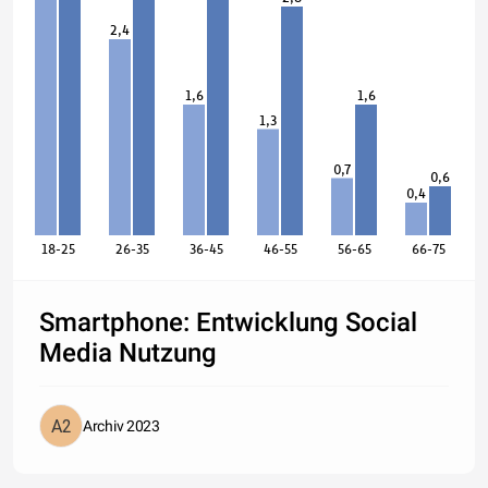
2,4
1,6
1,6
1,3
0,7
0,6
0,4
18-25
26-35
36-45
46-55
56-65
66-75
Smartphone: Entwicklung Social
Media Nutzung
Archiv 2023