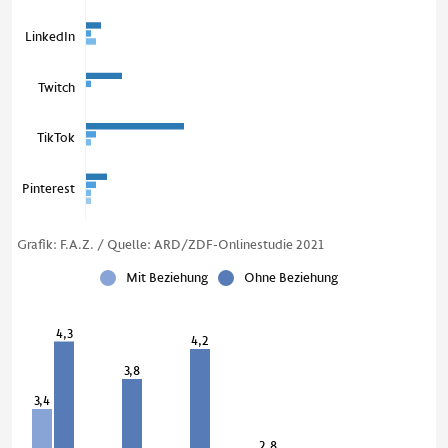
LinkedIn
Twitch
TikTok
Pinterest
Grafik: F.A.Z. / Quelle: ARD/ZDF-Onlinestudie 2021
Mit Beziehung
Ohne Beziehung
4,3
4,2
3,8
3,4
2,8