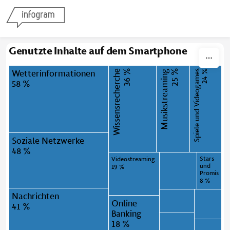
Skip to content
Genutzte Inhalte auf dem Smartphone
Wetterinformationen
Wissensrecherche
36 %
Musikstreaming
25 %
Spiele und Videogames
24 %
58 %
Soziale Netzwerke
48 %
Stars
Videostreaming
und
19 %
Promis
8 %
Nachrichten
Online
41 %
Banking
18 %