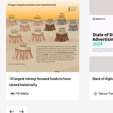
10 largest mining-focused funds to have
State of digi
closed historically
PEI Media
Sensor To