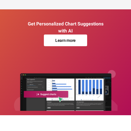
Get Personalized Chart Suggestions
with AI
Learn more