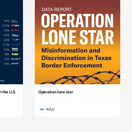
 the U.S.
Operation lone star
ACLU