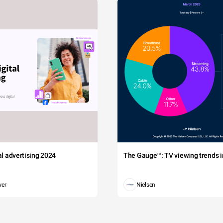
tal advertising 2024
The Gauge™: TV viewing trends in
wer
Nielsen