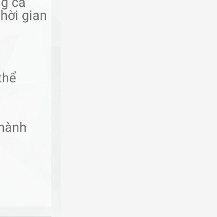
ng cá
hời gian
thể
thành