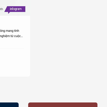
ith
hông mang tính
h nghiệm từ cuộc