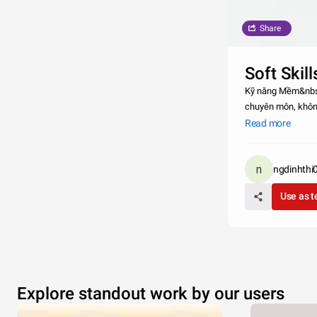
Share
Soft Skill
Kỹ năng Mềm&nbsp;
chuyên môn, không
sống…&nbsp;Kỹ n
Read more
ngdinhthi
Use as 
Explore standout work by our users