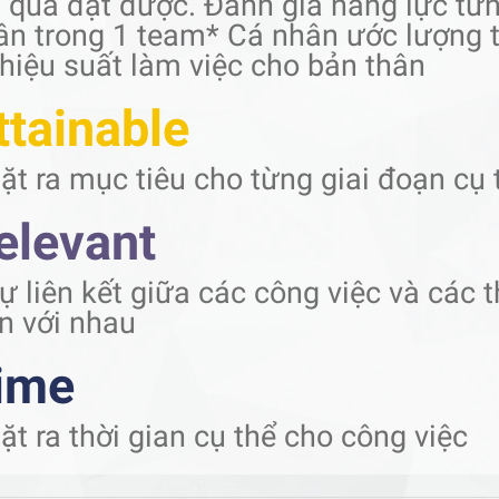
t quả đạt được. Đánh giá năng lực từ
ân trong 1 team* Cá nhân ước lượng t
 hiệu suất làm việc cho bản thân
ttainable
Đặt ra mục tiêu cho từng giai đoạn cụ 
elevant
ự liên kết giữa các công việc và các 
ên với nhau
ime
ặt ra thời gian cụ thể cho công việc