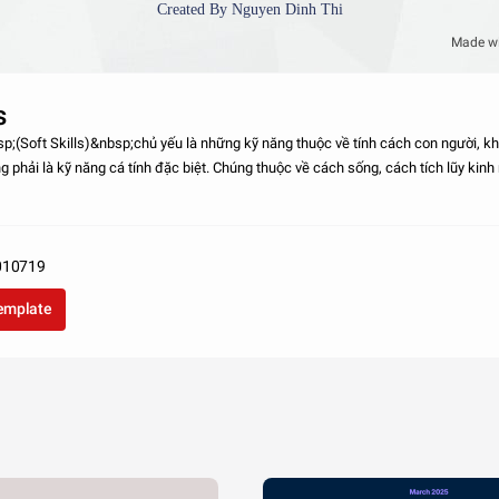
Created By Nguyen Dinh Thi
Made w
s
(Soft Skills)&nbsp;chủ yếu là những kỹ năng thuộc về tính cách con người, k
 phải là kỹ năng cá tính đặc biệt. Chúng thuộc về cách sống, cách tích lũy kin
ăng Mềm&nbsp;quyết đị
010719
template