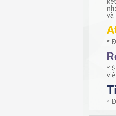
kế
nh
và
A
* 
R
* S
vi
T
* Đ