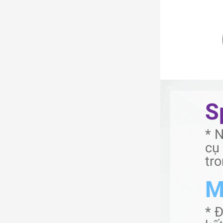
S
* 
cụ
tro
M
* 