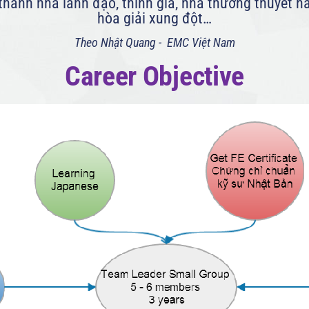
 thành nhà lãnh đạo, thính giả, nhà thương thuyết h
hòa giải xung đột…
Theo Nhật Quang - EMC Việt Nam
Career Objective