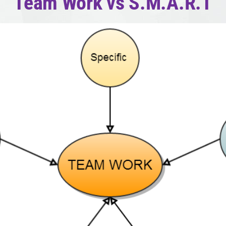
Team Work vs S.M.A.R.T