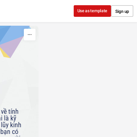
Use as template
Sign up
về tính
 là kỹ
lũy kinh
 bạn có