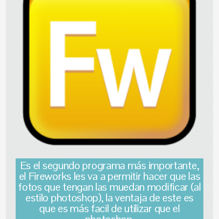
Es el segundo programa más importante,
el Fireworks les va a permitir hacer que las
fotos que tengan las muedan modificar (al
estilo photoshop), la ventaja de este es
que es más facil de utilizar que el
photoshop.