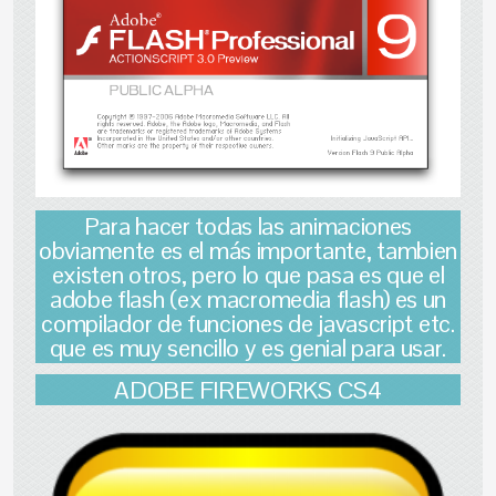
Para hacer todas las animaciones
obviamente es el más importante, tambien
existen otros, pero lo que pasa es que el
adobe flash (ex macromedia flash) es un
compilador de funciones de javascript etc.
que es muy sencillo y es genial para usar.
ADOBE FIREWORKS CS4