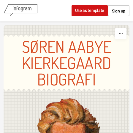
Skip to content
Use as template
Sign up
SØREN AABYE
KIERKEGAARD
BIOGRAFI