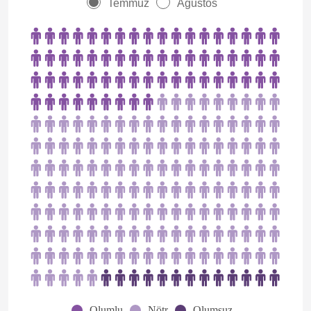
Temmuz
Ağustos
Olumlu
Nötr
Olumsuz