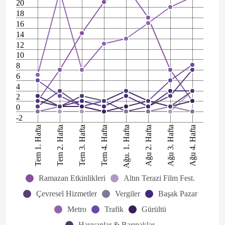
20
18
16
14
12
10
8
6
4
2
0
-2
Tem 1. Hafta
Tem 2. Hafta
Tem 3. Hafta
Tem 4. Hafta
Ağu. 1. Hafta
Ağu 2. Hafta
Ağu 3. Hafta
Ağu 4. Hafta
Ramazan Etkinlikleri
Altın Terazi Film Fest.
Çevresel Hizmetler
Vergiler
Başak Pazar
Metro
Trafik
Gürültü
Hayvanlar & Barınaklar