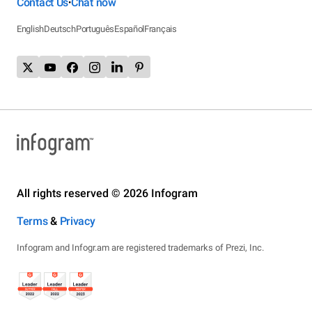
Contact Us
Chat now
•
English
Deutsch
Português
Español
Français
All rights reserved © 2026 Infogram
Terms
&
Privacy
Infogram and Infogr.am are registered trademarks of Prezi, Inc.