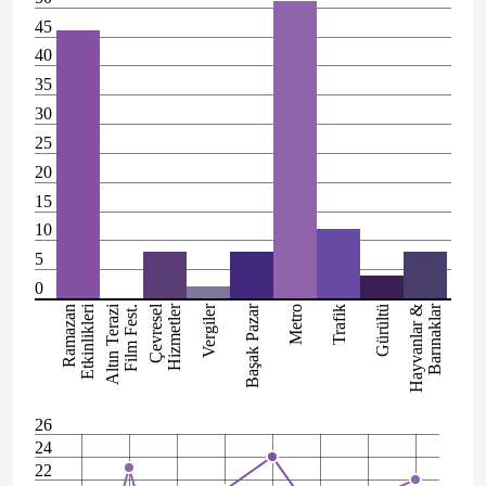
45
40
35
30
25
20
15
10
5
0
Etkinlikleri
Altın Terazi
Çevresel
Hizmetler
Vergiler
Başak Pazar
Hayvanlar &
Barınaklar
Ramazan
Film Fest.
Metro
Trafik
Gürültü
26
24
22