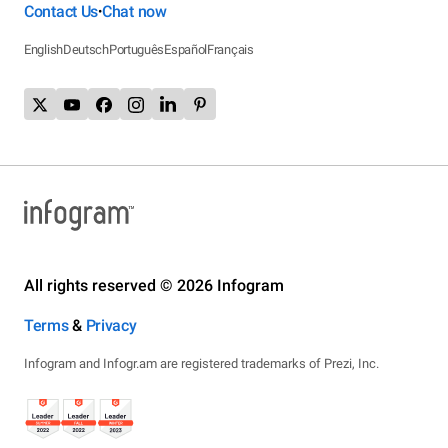
Contact Us
Chat now
•
English
Deutsch
Português
Español
Français
All rights reserved © 2026 Infogram
Terms
&
Privacy
Infogram and Infogr.am are registered trademarks of Prezi, Inc.