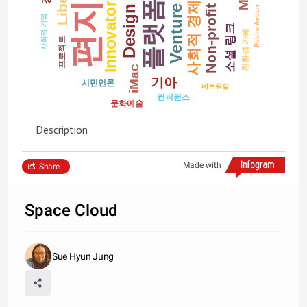
편지쓰기
플랫폼
사회적 경제
Innovator
Non-profit
Venture
Design
Public Action
사회적 기업
소셜 링크
친환경 카페
프로젝트
iMac
기아
시민언론
네트워킹
컨퍼런스
문화예술
Description
Made with
Share
Space Cloud
Sue Hyun Jung