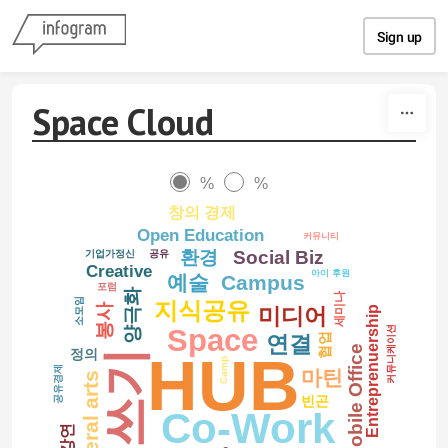
Skip to content
Sign up
Space Cloud
%
%
창의 경제
Open Education
커뮤니티
환경
Social Biz
기업가정신
공유
Creative
아이 후원
예술
Campus
포럼
양극화
세미나
소모임
지식공유
봉사
Entreprenuership
미디어
Space
커뮤니케이션
협업
연결
Mobile Office
정의
HUB
Camp
공유경제
마틴
Liberal arts
빈곤
Co-Work
강연