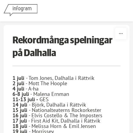
Skip to content
Rekordmånga spelningar
på Dalhalla
1 juli
- Tom Jones, Dalhalla i Rättvik
2 juli
- Mott The Hoople
4 juli
- A-ha
6-8 juli
- Malena Ernman
11-13
juli -
GES
14 juli
- Björk, Dalhalla i Rättvik
15 juli
- Nationalteaterns Rockorkester
16 juli
- Elvis Costello & The Imposters
17 juli
- First Aid Kit, Dalhalla i Rättvik
18 juli
- Melissa Horn & Emil Jensen
19 juli
- Morrissey