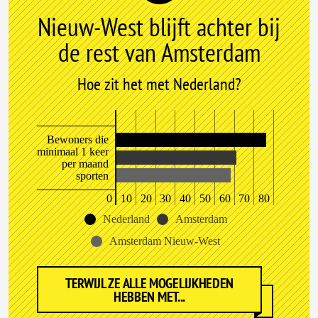
Nieuw-West blijft achter bij
de rest van Amsterdam
Hoe zit het met Nederland?
Bewoners die
minimaal 1 keer
per maand
sporten
0
10
20
30
40
50
60
70
80
Nederland
Amsterdam
Amsterdam Nieuw-West
TERWIJL ZE ALLE MOGELIJKHEDEN
HEBBEN MET...