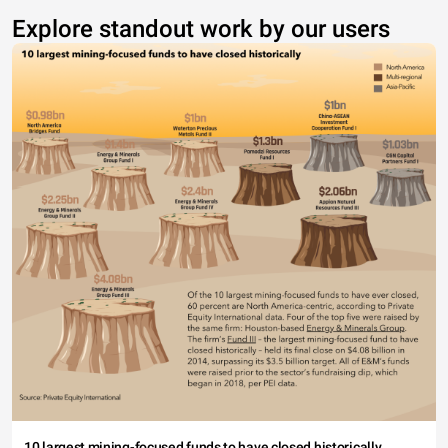
Explore standout work by our users
10 largest mining-focused funds to have closed historically