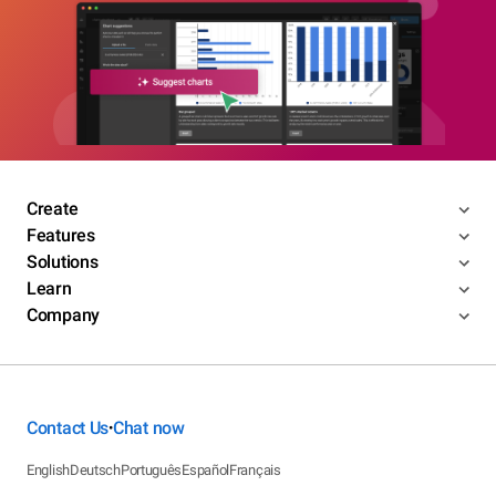
Create
Features
Solutions
Learn
Company
Contact Us
Chat now
•
English
Deutsch
Português
Español
Français