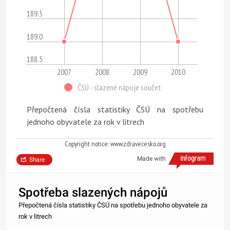
189.5
189.0
188.5
2007
2008
2009
2010
ČSÚ - slazené nápoje součet
Přepočtená čísla statistiky ČSÚ na spotřebu
jednoho obyvatele za rok v litrech
Copyright notice: www.zdravecesko.org
Made with
Share
Spotřeba slazených nápojů
Přepočtená čísla statistiky ČSÚ na spotřebu jednoho obyvatele za
rok v litrech