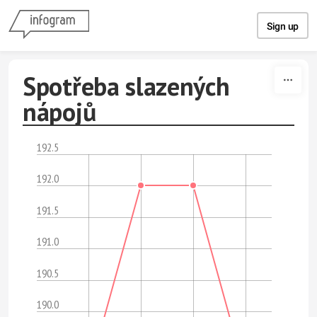
Skip to content
Sign up
Spotřeba slazených
nápojů
192.5
192.0
191.5
191.0
190.5
190.0