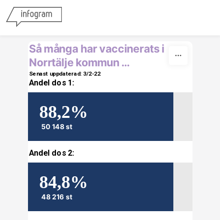
Skip to content
Så många har vaccinerats i 
Norrtälje kommun …
Senast uppdaterad: 3/2-22
Andel dos 1:
88,2%
50 148 st
Andel dos 2:
84,8%
48 216 st