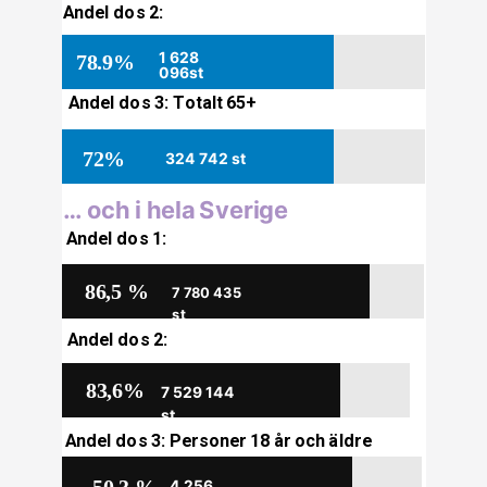
Andel dos 2:
1 628 
78.9%
096st
Andel dos 3: Totalt 65+
72%
324 742 st
… och i hela Sverige
Andel dos 1:
86,5 %
7 780 435 
st
Andel dos 2:
83,6%
7 529 144 
st
Andel dos 3: Personer 18 år och äldre
4 256 