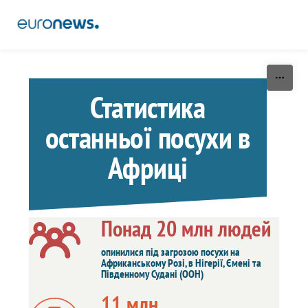
Skip to content
Статистика
останньої посухи в
Африці
Понад 20 млн людей
опинилися під загрозою посухи на
Африканському Розі, в Нігерії, Ємені та
Південному Судані (ООН)
11 млн