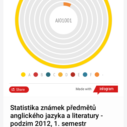
AJ01001
A
B
C
D
E
F
-
Made with
Share
Statistika známek předmětů
anglického jazyka a literatury -
podzim 2012, 1. semestr