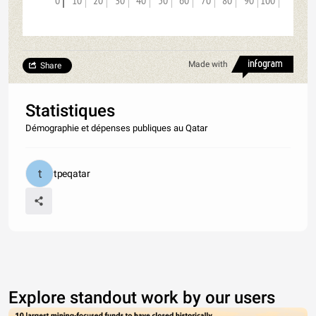
0
10
20
30
40
50
60
70
80
90
100
Made with
Share
Statistiques
Démographie et dépenses publiques au Qatar
tpeqatar
Explore standout work by our users