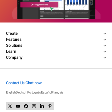
Create
Features
Solutions
Learn
Company
Contact Us
Chat now
•
English
Deutsch
Português
Español
Français