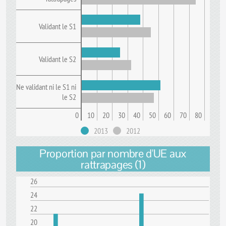
Validant le S1
Validant le S2
Ne validant ni le S1 ni
le S2
0
10
20
30
40
50
60
70
80
2013
2012
Proportion par nombre d'UE aux
rattrapages (1)
26
24
22
20