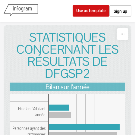
Skip to content
Use as template
Sign up
STATISTIQUES
CONCERNANT LES
RÉSULTATS DE
DFGSP2
Bilan sur l'année
Etudiant Validant
l'année
Personnes ayant des
rattrapages