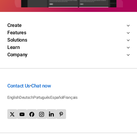
Create
Features
Solutions
Learn
Company
Contact Us
Chat now
•
English
Deutsch
Português
Español
Français