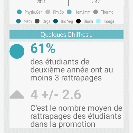
2013
2012
Physio.Gen
Phy.Sp
Hem.Imm
Thermo
Math
Orga
Bio Veg
Bioch
Inorga
Quelques Chiffres ..
61%
des étudiants de
deuxième année ont au
moins 3 rattrapages
4 +/- 2.6
C'est le nombre moyen de
rattrapages des étudiants
dans la promotion