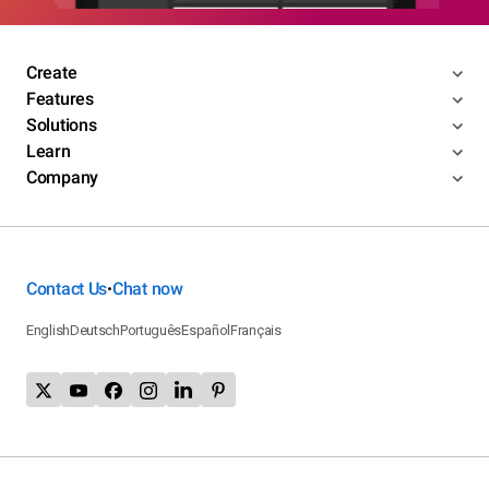
Create
Features
Solutions
Learn
Company
Contact Us
Chat now
•
English
Deutsch
Português
Español
Français