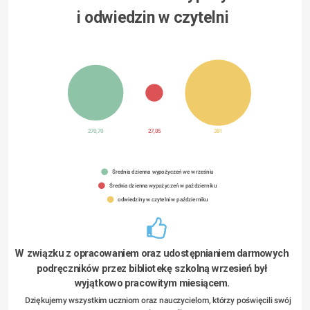
i odwiedzin w czytelni
270,70
27,05
381
Średnia dzienna wypożyczeń we wrześniu
Średnia dzienna wypożyczeń w październiku
odwiedziny w czytelni w październiku
W związku z opracowaniem oraz udostępnianiem darmowych 
podręczników przez bibliotekę szkolną wrzesień był 
wyjątkowo pracowitym miesiącem. 
 Dziękujemy wszystkim uczniom oraz nauczycielom, którzy poświęcili swój 