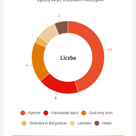
2
3
1
15
Liczba
6
6
Namiot
Marokański dach
Gościnny dom
Twierdza w Belgradzie
Lotnisko
Hotel