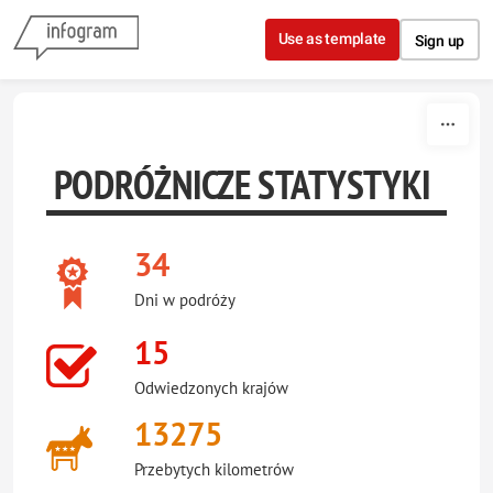
Skip to content
Use as template
Sign up
PODRÓŻNICZE STATYSTYKI
34
Dni w podróży
15
Odwiedzonych krajów
13275
Przebytych kilometrów