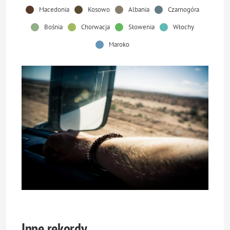
Macedonia
Kosowo
Albania
Czarnogóra
Bośnia
Chorwacja
Słowenia
Włochy
Maroko
Inne rekordy