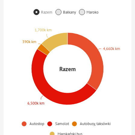
Razem
Bałkany
Maroko
1,700k km
390k km
4,660k km
Razem
6,500k km
Autostop
Samolot
Autobusy, taksówki
Marokański bus