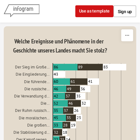
Skip to content
Use as template
Sign up
Welche Ereignisse und Phänomene in der
Geschichte unseres Landes macht Sie stolz?
86
89
83
Der Sieg im Große…
0
0
43
Die Eingliederung…
60
61
41
Die führende…
46
49
36
Die russische…
42
37
35
Die Verwandlung d…
52
46
32
Die…
35
37
26
Der Ruhm russisch…
45
35
23
Die moralischen…
33
28
19
Die großen…
0
32
18
Die Stabilisierung d…
22
21
14
Der Kampf gegen…