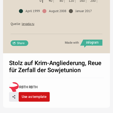
0
40
80
120
160
200
April 1999
August 2008
Januar 2017
Quelle:
levada.ru
Made with
Share
Stolz auf Krim-Angliederung, Reue
für Zerfall der Sowjetunion
RBTH RBTH
Use as template