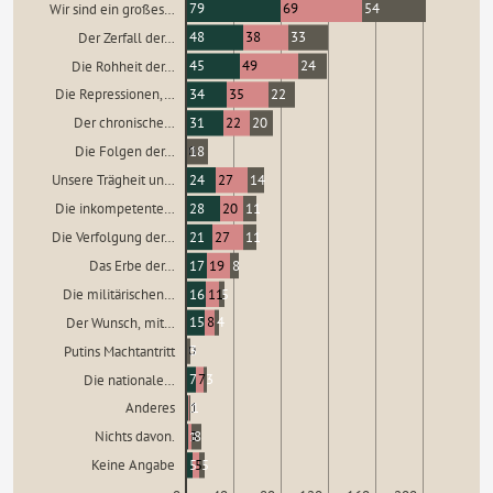
79
69
54
Wir sind ein großes…
48
38
33
Der Zerfall der…
45
49
24
Die Rohheit der…
34
35
22
Die Repressionen,…
31
22
20
Der chronische…
0
0
18
Die Folgen der…
24
27
14
Unsere Trägheit un…
28
20
11
Die inkompetente…
21
27
11
Die Verfolgung der…
17
19
8
Das Erbe der…
16
11
5
Die militärischen…
15
8
4
Der Wunsch, mit…
0
0
3
Putins Machtantritt
7
7
3
Die nationale…
1
1
1
Anderes
1
3
8
Nichts davon.
5
5
5
Keine Angabe