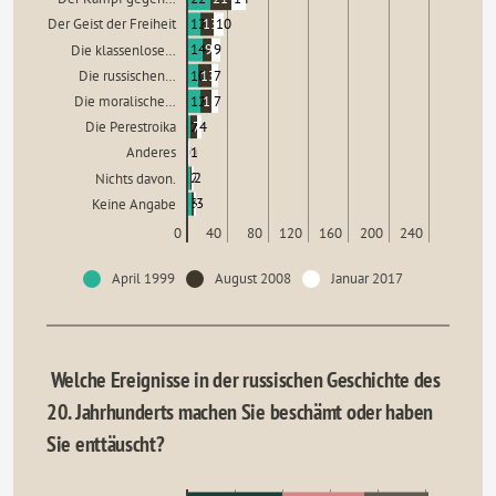
12
13
10
Der Geist der Freiheit
14
9
9
Die klassenlose…
10
13
7
Die russischen…
12
11
7
Die moralische…
2
7
4
Die Perestroika
0
0
1
Anderes
2
1
2
Nichts davon.
3
2
3
Keine Angabe
0
40
80
120
160
200
240
April 1999
August 2008
Januar 2017
Welche Ereignisse in der russischen Geschichte des
20. Jahrhunderts machen Sie beschämt oder haben
Sie enttäuscht?