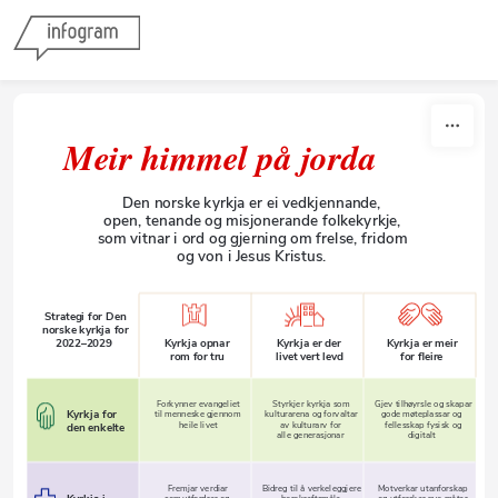
Skip to content
Meir himmel på jorda
Den norske kyrkja er ei vedkjennande,
open, tenande og misjonerande folkekyrkje,
som vitnar i ord og gjerning om frelse, fridom
og von i Jesus Kristus.
Strategi for Den 
norske kyrkja for 
2022–2029
Kyrkja opnar
Kyrkja er der
Kyrkja er meir
rom for tru
livet vert levd
for Ƿeire
Forkynner evangeliet
Styrkjer kyrkja som 
Gjev tilhøyrsle og skapar 
Kyrkja for 
til menneske gjennom 
kulturarena og forvaltar 
gode møteplassar og 
heile livet
av kulturarv for
fellesskap fysisk og 
den enkelte
alle generasjonar
digitalt
Fremjar verdiar
Bidreg til å verkeleggjere 
Motverkar utanforskap 