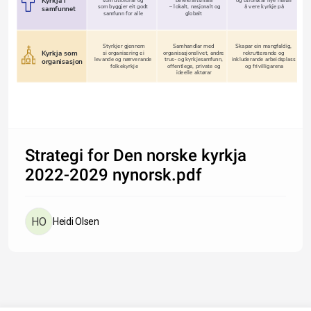
Kyrkja i 
som utfordrar og 
berekraftsmåla 
og utforskar nye måtar
som byggjer eit godt 
– lokalt, nasjonalt og 
å vere kyrkje på
samfunnet
samfunn for alle
globalt
Styrkjer gjennom 
Samhandlar med 
Skapar ein mangfaldig, 
Kyrkja som 
si organisering ei 
organisasjonslivet, andre 
rekrutterande og 
levande og nærverande 
trus- og kyrkjesamfunn, 
inkluderande arbeidsplass 
organisasjon
folkekyrkje
offentlege, private og 
og frivilligarena 
ideelle aktørar
Strategi for Den norske kyrkja
2022-2029 nynorsk.pdf
Heidi Olsen