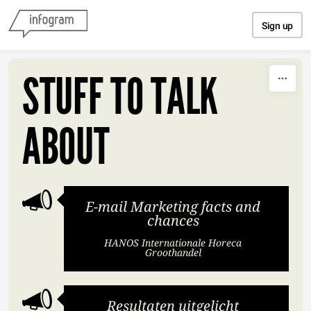
Skip to content
Sign up
STUFF TO TALK
ABOUT
E-mail Marketing facts and
chances
HANOS Internationale Horeca
Groothandel
Resultaten uitgelicht