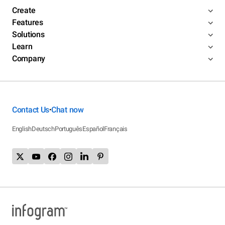
Create
Features
Solutions
Learn
Company
Contact Us
Chat now
•
English
Deutsch
Português
Español
Français