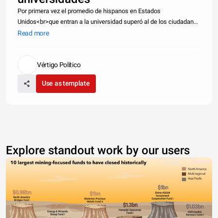
Por primera vez el promedio de hispanos en Estados
Unidos<br>que entran a la universidad superó al de los ciudadanos
blancos. <br><br>Aunque el número de latinos que se gradúan
Read more
cada año ha ido<br>en aumento año con año, en el campo laboral
la situación es
Vértigo Político
Use as template
Explore standout work by our users