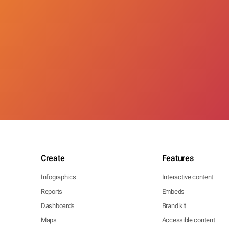
Create
Features
Infographics
Interactive content
Reports
Embeds
Dashboards
Brand kit
Maps
Accessible content