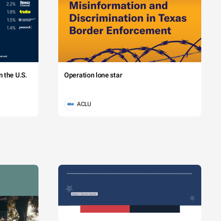
 the U.S.
Operation lone star
ACLU