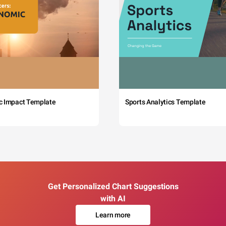
c Impact Template
Sports Analytics Template
Get Personalized Chart Suggestions
with AI
Learn more