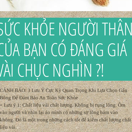
SỨC KHỎE NGƯỜI THÂ
CỦA BẠN CÓ ĐÁNG GIÁ
VÀI CHỤC NGHÌN ?!
CẢNH BÁO: 3 Lưu Ý Cực Kỳ Quan Trọng Khi Lựa Chọn Gấu
Bông Để Đảm Bảo An Toàn Sức Khỏe
+ Lưu ý 1: Chất liệu vải chất lượng. Không bị rụng lông. Ôm
vào người và nhìn lại áo mình có những sợ lông bám vào
không. Đó là một trong những cách tốt để kiểm chất lượng chất
liệu vải.