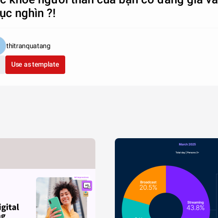
ục nghìn ?!
thitranquatang
Use as template