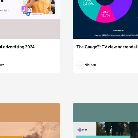
tal advertising 2024
The Gauge™: TV viewing trends in
wer
Nielsen