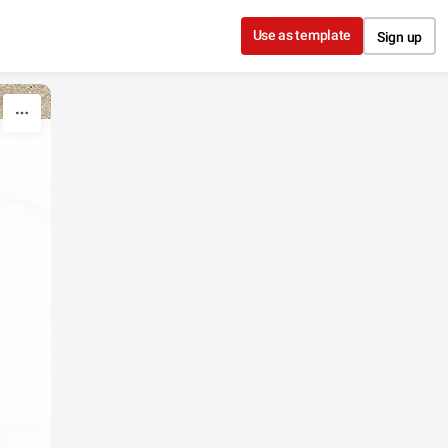
Use as template
Sign up