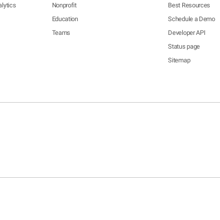
lytics
Nonprofit
Best Resources
Education
Schedule a Demo
Teams
Developer API
Status page
Sitemap