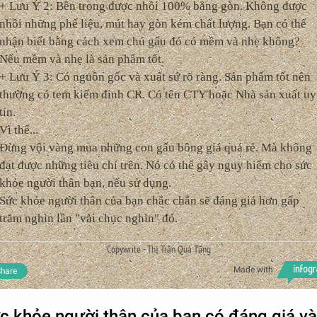
+ Lưu Ý 2: Bên trong được nhồi 100% bằng gòn. Không được
nhồi những phế liệu, mút hay gòn kém chất lượng. Bạn có thể
nhận biết bằng cách xem chú gấu đó có mềm và nhẹ không?
Nếu mềm và nhẹ là sản phẩm tốt.
+ Lưu Ý 3: Có nguồn gốc và xuất sứ rõ ràng. Sản phẩm tốt nên
thường có tem kiểm đinh CR. Có tên CTY hoặc Nhà sản xuất uy
tín.
Vì thế...
Đừng vội vàng mua những con gấu bông giá quá rẻ. Mà không
đạt được những tiêu chí trên. Nó có thể gây nguy hiểm cho sức
khỏe người thân bạn, nếu sử dụng.
Sức khỏe người thân của bạn chắc chắn sẽ đáng giá hơn gấp
trăm nghìn lần "vài chục nghìn" đó.
Copywrite - Thị Trấn Quà Tặng
Made with
hare
c khỏe người thân của bạn có đáng giá và