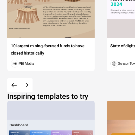
10 largest mining-focused funds to have
State of digi
closed historically
PEI Media
Sensor To
Inspiring templates to try