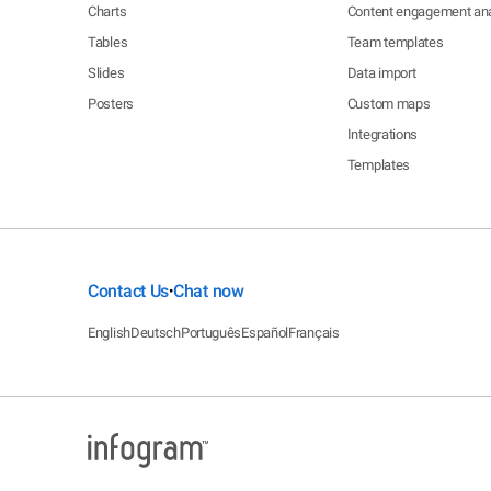
Charts
Content engagement ana
Tables
Team templates
Slides
Data import
Posters
Custom maps
Integrations
Templates
Contact Us
Chat now
•
English
Deutsch
Português
Español
Français