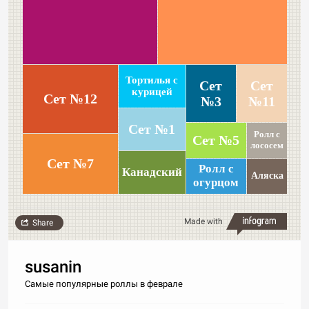
Тортилья с
Сет
Сет
курицей
Сет №12
№3
№11
Сет №1
Ролл с
Сет №5
лососем
Сет №7
Ролл с
Канадский
Аляска
огурцом
Made with
Share
susanin
Самые популярные роллы в феврале