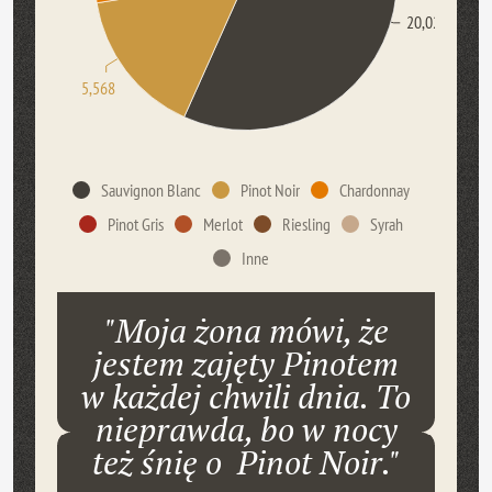
20,027
5,568
Sauvignon Blanc
Pinot Noir
Chardonnay
Pinot Gris
Merlot
Riesling
Syrah
Inne
"Moja żona mówi, że
jestem zajęty Pinotem
w każdej chwili dnia. To
nieprawda, bo w nocy
też śnię o Pinot Noir."