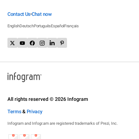
Contact Us
Chat now
•
English
Deutsch
Português
Español
Français
All rights reserved © 2026 Infogram
Terms
&
Privacy
Infogram and Infogr.am are registered trademarks of Prezi, Inc.