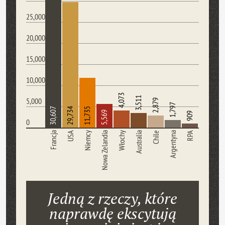
25,000
20,000
15,000
10,000
4,073
3,511
5,000
2,879
1,797
30,607
29,734
11,735
5,569
909
0
Francja
USA
Niemcy
Nowa Zelandia
Włochy
Australia
Chile
Argentyna
RPA
Jedną z rzeczy, które
naprawdę ekscytują