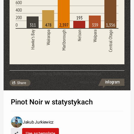
600
400
200
193
0
311
478
2,397
339
1,356
Hawke’s Bay
Wairarapa
Marlborough
Nelson
Waipara
Central Otago
Czerwone czy Białe? http://czerwoneczybiale.pl
Made with
Share
Pinot Noir w statystykach
Jakub Jurkiewicz
Use as template