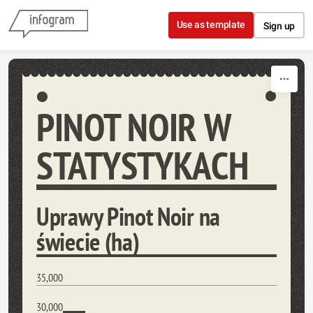
Skip to content
Use as template
Sign up
PINOT NOIR W
STATYSTYKACH
Uprawy Pinot Noir na
świecie (ha)
35,000
30,000