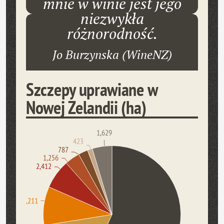
mnie w winie jest jego
niezwykła
różnorodność.
Jo Burzynska (WineNZ)
Szczepy uprawiane w
Nowej Zelandii (ha)
1,629
423
787
1,256
2,412
3,211