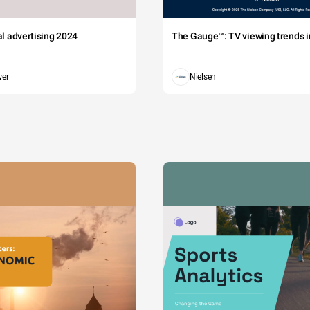
tal advertising 2024
The Gauge™: TV viewing trends in
wer
Nielsen