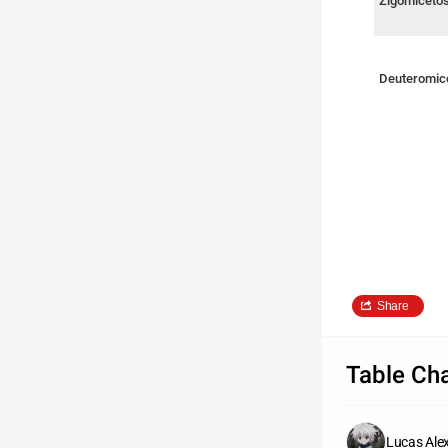
Zigomiceto
Deuteromic
Share
Table Cha
Lucas Ale