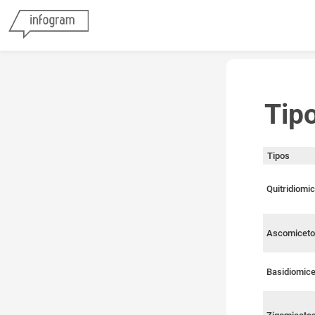
Tip
Tipos
Quitridiomi
Ascomicet
Basidiomic