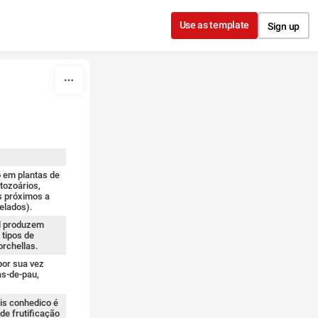
Use as template
Sign up
o em plantas de
tozoários,
s próximos a
elados).
l produzem
tipos de
orchellas.
por sua vez
as-de-pau,
is conhedico é
de frutificação