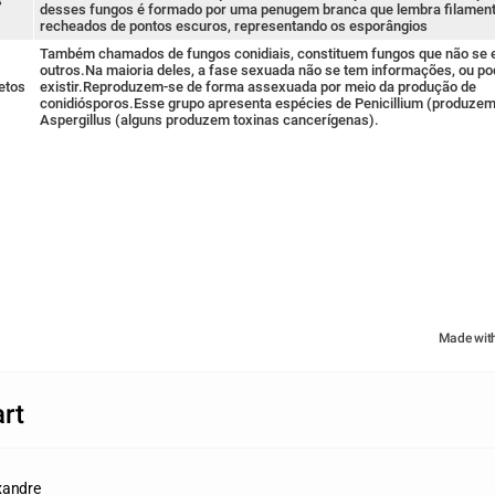
s
desses fungos é formado por uma penugem branca que lembra filament
recheados de pontos escuros, representando os esporângios
Também chamados de fungos conidiais, constituem fungos que não se
outros.Na maioria deles, a fase sexuada não se tem informações, ou p
etos
existir.Reproduzem-se de forma assexuada por meio da produção de
conidiósporos.Esse grupo apresenta espécies de Penicillium (produzem 
Aspergillus (alguns produzem toxinas cancerígenas).
Made wit
rt
xandre