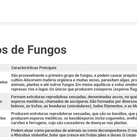
Skip to content
os de Fungos
Características Principais
São provavelmente o primeiro grupo de fungos, e podem causar prejuíz
cultivo.Absorvem matéria orgânica e muitas vezes, parasitam algas, pro
cetos
animais, plantas e até outros fungos.Em meios aquáticos e solos úmido
represas rios e lagos.Os únicos que produzem zoósporos (esporos flag
Formam estruturas reprodutivas sexuadas, denominadas ascos, no qua
os
esporos meióticos, chamados de ascóporos.São formados por diversos 
bolores, as trufas, as leveduras (unicelulares), todos filamentos, e as M
Produzem estruturas reprodutoras sexuadas, que são os basídios, que 
etos
produzem esporos meióticos, os basidiósporos.Inclui cogumelos, orelh
carvões e ferrugens, cujo são causadores de doenças nas plantas.
Podem atuar como parasitas de animais ou como decompositores.O ma
o Rhizobux stolonifer, bolor que cresce em frutas pães e doces.O corpo 