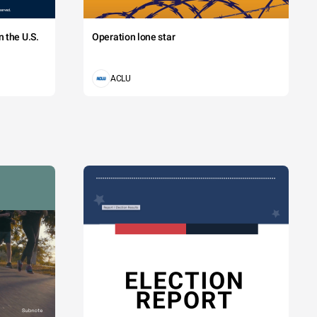
 the U.S.
Operation lone star
ACLU