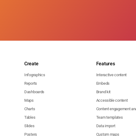
Create
Features
Infographics
Interactive content
Reports
Embeds
Dashboards
Brand kit
Maps
Accessible content
Charts
Content engagement ana
Tables
Team templates
Slides
Data import
Posters
Custom maps