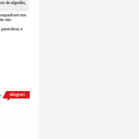
os de algodão,
 enquadram nos
ode não
penicilina) e
h