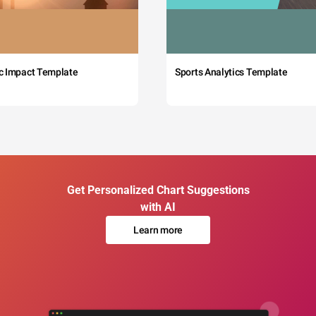
c Impact Template
Sports Analytics Template
Get Personalized Chart Suggestions
with AI
Learn more