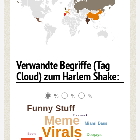
Verwandte Begriffe (Tag
Cloud) zum Harlem Shake:
%
%
%
Funny Stuff
Foodwork
Meme
Miami Bass
Virals
Booty
Deejays