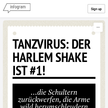
Skip to content
Sign up
TANZVIRUS: DER
HARLEM SHAKE
IST #1!
...die Schultern
zurückwerfen, die Arme
wild herumschleudern