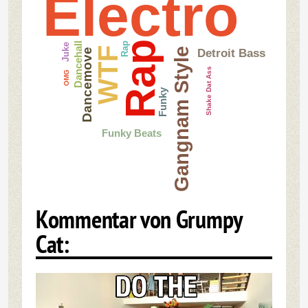
Electro
Rap
Rap
Dancehall
Juke
WTF
Gangnam Style
Dancemove
Detroit Bass
Shake Dat Ass
OMG
Funky
Funky Beats
Kommentar von Grumpy
Cat: