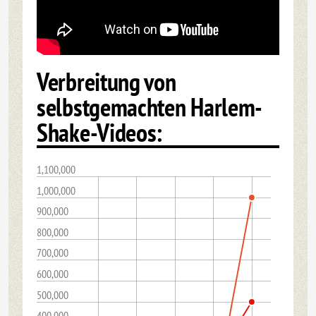
Verbreitung von
selbstgemachten Harlem-
Shake-Videos:
1,100,000
1,000,000
900,000
800,000
700,000
600,000
500,000
400,000