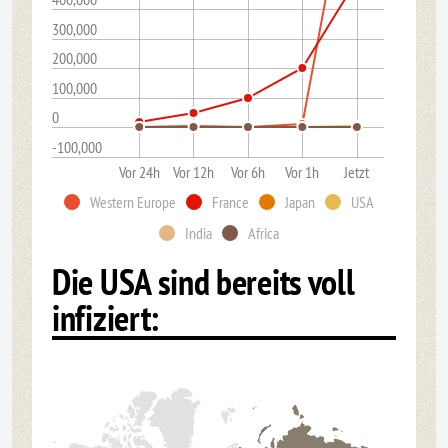
300,000
200,000
100,000
0
-100,000
Vor 24h
Vor 12h
Vor 6h
Vor 1h
Jetzt
Western Europe
France
Japan
USA
India
Africa
Die USA sind bereits voll
infiziert: