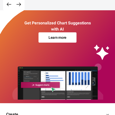
Get Personalized Chart Suggestions
with AI
Learn more
Create