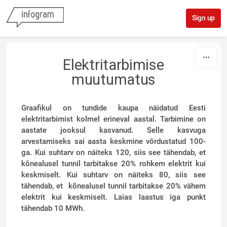
Skip to content
Sign up
Elektritarbimise
muutumatus
Graafikul on tundide kaupa näidatud Eesti
elektritarbimist kolmel erineval aastal. Tarbimine on
aastate jooksul kasvanud. Selle kasvuga
arvestamiseks sai aasta keskmine võrdustatud 100-
ga. Kui suhtarv on näiteks 120, siis see tähendab, et
kõnealusel tunnil tarbitakse 20% rohkem elektrit kui
keskmiselt. Kui suhtarv on näiteks 80, siis see
tähendab, et k
õnealusel tunnil tarbitakse 20% vähem
elektrit kui keskmiselt. Laias laastus iga punkt
tähendab 10 MWh.