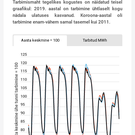
Tarbimismaht tegelikes kogustes on näidatud teisel
graafikul: 2019. aastal on tarbimine ühtlaselt kogu
nädala ulatuses kasvanud. Koroona-aastal oli
tarbimine enam-vähem samal tasemel kui 2011.
Aasta keskmine = 100
Tarbitud MWh
125
120
Aasta keskmine ühe tunni tarbimine = 100
115
110
105
100
95
90
85
80