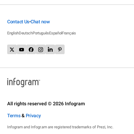
Contact Us
Chat now
•
English
Deutsch
Português
Español
Français
All rights reserved © 2026 Infogram
Terms
&
Privacy
Infogram and Infogr.am are registered trademarks of Prezi, Inc.