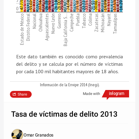
5
28,224
26,784
23,554
21,924
39,507
33,068
33,029
27,344
26,519
26,516
26,146
26,002
25,710
24,746
24,040
23,710
23,588
23,585
22,725
22,157
22,059
20,863
20,246
20,002
19,890
18,535
18,438
16,445
16,291
47,778
27.395
27,293
17,570
0
Estado de México
Distrito Federal
Nacional
Chihuahua
Aguascalientes
Nuevo León
Guerrero
Baja California S…
Campeche
Puebla
Tabasco
Colima
Zacatecas
Michoacán
Nayarit
Tamaulipas
Este dato también es conocido como prevalencia
del delito y se calcula por el número de víctimas
por cada 100 mil habitantes mayores de 18 años.
Información de la Envipe 2014 (Inegi).
Made with
Share
Tasa de víctimas de delito 2013
Omar Granados