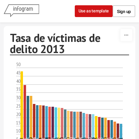
Skip to content
Use as template
Sign up
Tasa de víctimas de
delito 2013
50
45
40
35
30
25
20
15
10