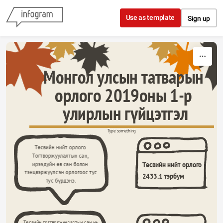
Skip to content
Use as template
Sign up
Mонгол улсын татварын 
орлого 2019оны 1-p 
улирлын гүйцэтгэл
Type something
Төсвийн нийт орлого 
Тогтворжуулалтын сан, 
Төсвийн нийт орлого
ирээдүйн өв сан болон 
тэнцвэржүүлсэн орлогоос тус 
2433.1 тэрбум 
тус бүрдэнэ.
Төсвийн тогтворжуулалтын сан нь 