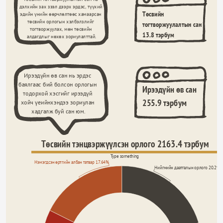
дэлхийн зах зээл дээрх эрдэс, түүхий 
Төсвийн 
эдийн үнийн өөрчлөлтөөс хамаарсан 
төсвийн орлогын хэлбэлзлийг 
тогтворжуулалтын сан 
тогтворжуулах, мөн төсвийн 
13.8 тэрбум 
алдагдлыг нөхөх зориулалттай.
Ирээдүйн өв сан нь эрдэс 
баялгаас бий болсон орлогын 
Ирээдүйн өв сан 
тодорхой хэсгийг ирээдүй 
255.9 тэрбум
хойч үеийнхэндээ зориулан 
хадгалж буй сан юм.
Төсвийн тэнцвэржүүлсэн орлого 2163.4 тэрбум
Type something
Нэмэгдсэн өртгийн албан татвар 17.64%
Нийгмийн даатгалын орлого 20.29%