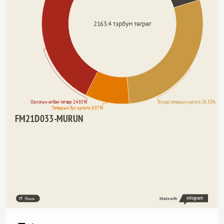
2163.4 тэрбум төгрөг
Орлогын албан татвар 24.85%
Бусад татварын орлого 28.35%
Татварын бус орлого 8.87%
FM21D033-MURUN
Share
Made with