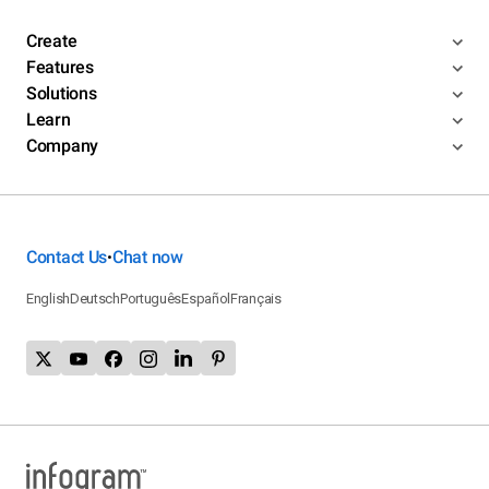
Create
Features
Solutions
Learn
Company
Contact Us
Chat now
•
English
Deutsch
Português
Español
Français