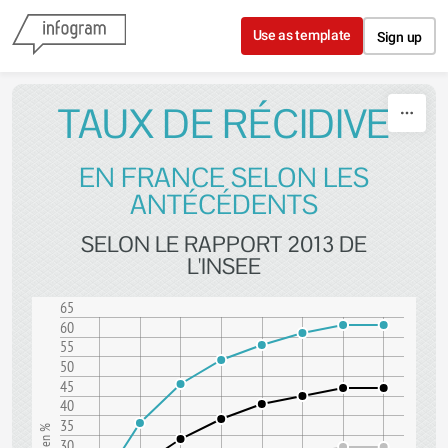
Skip to content
Use as template
Sign up
TAUX DE RÉCIDIVE
EN FRANCE SELON LES
ANTÉCÉDENTS
SELON LE RAPPORT 2013 DE
L'INSEE
65
60
55
50
45
40
35
en %
30