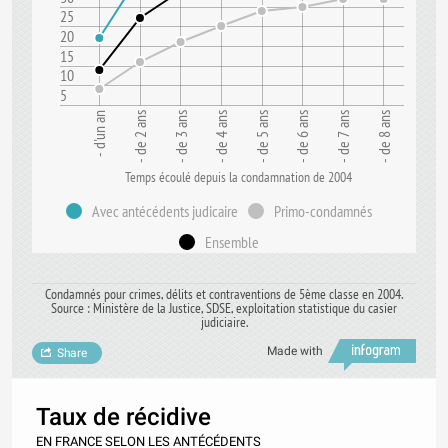
25
20
15
10
5
- d'un an
- de 2 ans
- de 3 ans
- de 4 ans
- de 5 ans
- de 6 ans
- de 7 ans
- de 8 ans
Temps écoulé depuis la condamnation de 2004
Avec antécédents judicaire
Primo-condamnés
Ensemble
Condamnés pour crimes, délits et contraventions de 5ème classe en 2004.
Source : Ministère de la Justice, SDSE, exploitation statistique du casier
judiciaire.
Made with
Share
Taux de récidive
EN FRANCE SELON LES ANTÉCÉDENTS