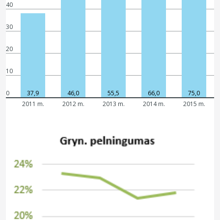
40
30
20
10
0
37,9
46,0
55,5
66,0
75,0
2011 m.
2012 m.
2013 m.
2014 m.
2015 m.