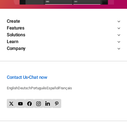
Create
Features
Solutions
Learn
Company
Contact Us
Chat now
•
English
Deutsch
Português
Español
Français