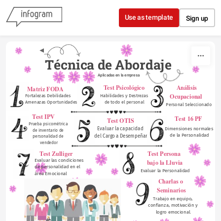
Skip to content
Use as template
Sign up
    Técnica de Abordaje
Aplicadas en la empresa
Test Psicológico  
Análisis 
Matriz FODA 
Ocupacional  
Fortalezas Debilidades
Habilidades y Destrezas
Amenazas Oportunidades
de todo el personal
Personal Seleccionado
Test IPV
Test 16 PF 
Test OTIS  
Prueba psicométrica 
Evaluar la capacidad 
Dimensiones normales 
de inventario de 
de la Personalidad
del Cargo a Desempeñar
personalidad de 
vendedor
Test Zulliger
Test Persona 
Evaluar las condiciones 
bajo la Lluvia
de personalidad en el 
Evaluar la Personalidad
área Emocional
Charlas o 
Seminarios
Trabajo en equipo, 
confianza, motivación y 
logro emocional.