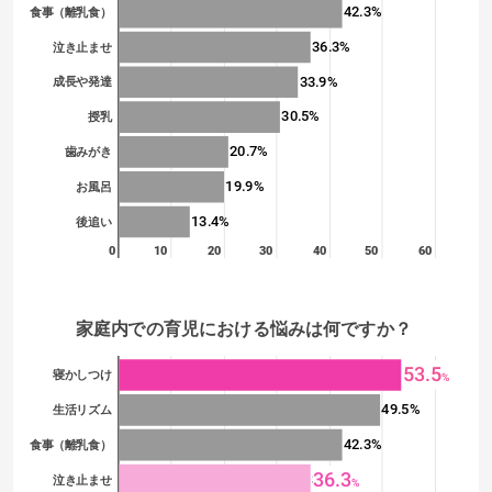
42.3%
食事（離乳食）
36.3%
泣き止ませ
33.9%
成長や発達
30.5%
授乳
20.7%
歯みがき
19.9%
お風呂
13.4%
後追い
0
10
20
30
40
50
60
家庭内での育児における悩みは何ですか？ 
53.5
53.5%
寝かしつけ
%
49.5%
生活リズム
42.3%
食事（離乳食）
36.3
36.3%
泣き止ませ
%