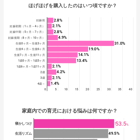
ほげほげを購入したのはいつ頃ですか？
2.8%
妊娠前
2.1%
妊娠初期（1ヶ月～4ヶ月）
2.8%
妊娠中期（5ヶ月～7ヶ月）
4.9%
妊娠後期（8ヶ月～10ヶ月）
31.0%
生後0ヶ月～生後3ヶ月
19.0%
生後4ヶ月～生後6ヶ月
14.1%
生後7ヶ月～生後11ヶ月
13.4%
1歳0ヶ月～1歳5ヶ月
2.1%
1歳6ヶ月～1歳11ヶ月
4.2%
2歳
2.1%
3歳
1.4%
4歳～
0
5
10
15
20
25
30
35
40
家庭内での育児における悩みは何ですか？ 
53.5
53.5%
寝かしつけ
%
49.5%
生活リズム