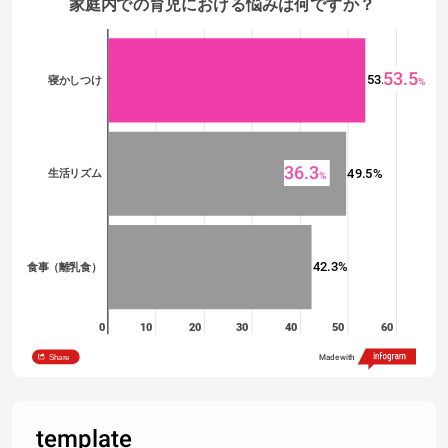
家庭内での育児における悩みは何ですか？ 
53.5
53.5%
寝かしつけ
%
36.3
49.5%
生活リズム
%
42.3%
食事（離乳食）
0
10
20
30
40
50
60
Share
Made with
template