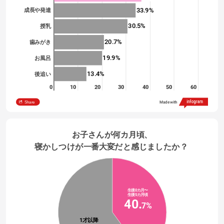
33.9%
成長や発達
30.5%
授乳
20.7%
歯みがき
19.9%
お風呂
13.4%
後追い
0
10
20
30
40
50
60
Share
Made with
お子さんが何カ月頃、
寝かしつけが一番大変だと感じましたか？ 
生後0カ月〜
生後5カ月頃
40.
7
%
1才以降