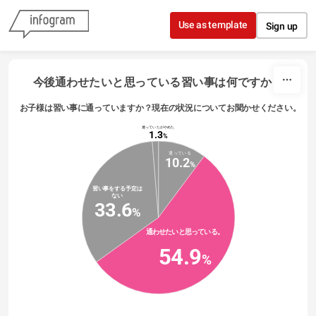
Skip to content
Use as template
Sign up
今後通わせたいと思っている習い事は何ですか？
お子様は習い事に通っていますか？現在の状況についてお聞かせください。
通っていたがやめた
1.3
%
通っている
10.2
%
習い事をする予定は
ない
33.6
%
通わせたいと思っている。
54.9
%