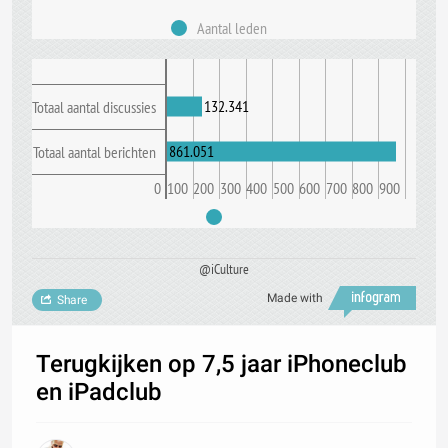
Aantal leden
132.341
Totaal aantal discussies
861.051
Totaal aantal berichten
0
100
200
300
400
500
600
700
800
900
@iCulture
Made with
Share
Terugkijken op 7,5 jaar iPhoneclub
en iPadclub