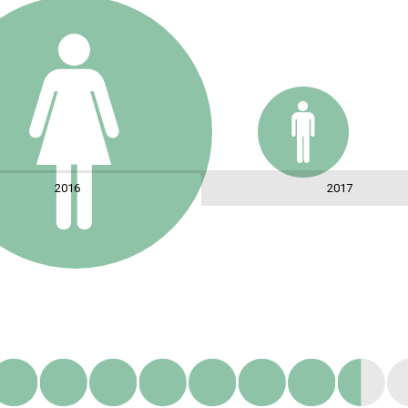
Faso
Benin
Nigeria
Togo
Central
African
Ghana
Republic
Cameroon
Equatorial
Guinea
Congo
Gabon
2016
2017
Democratic
Republic of
the Congo
Angola
Zam