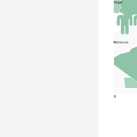
Portugal
Morocco
Western
Sahara
0
Mauritania
Cape
Senegal
Verde
Gambia