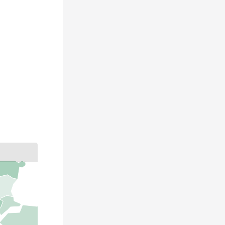
Latvia
Belarus
Ukraine
Moldova
a
Georgia
Azerbaijan
Turkey