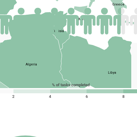
Greece
Malta
Tunisia
Algeria
Libya
% of tasks completed
2
4
6
8
Mali
Niger
Chad
Burkina