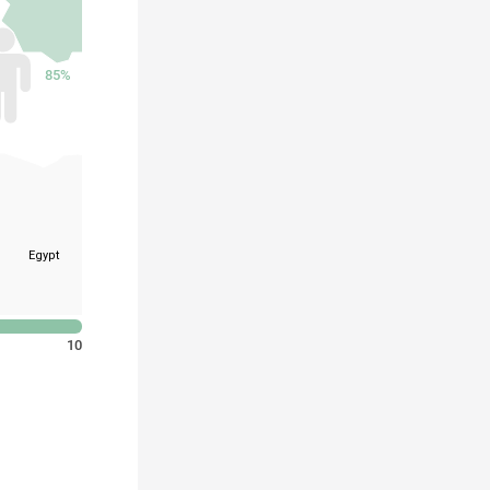
85%
Syria
Cyprus
Lebanon
Iraq
Palestine
Ira
Jordan
Kuwait
Egypt
Bahrain
Qatar
Saudi
United
Arabia
Arab
Emirates
10
Sudan
Eritrea
Yemen