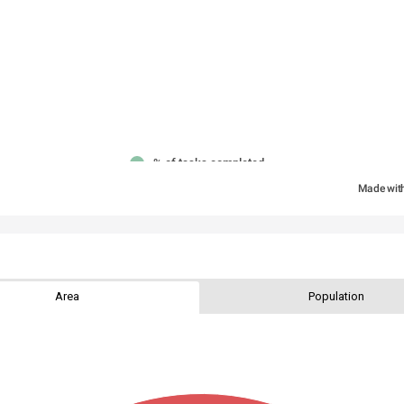
Namibia
Botswana
% of tasks completed
South
Made wit
Africa
Area
Population