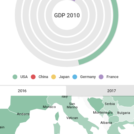
GDP 2010
Denmark
Lithuania
United
Kingdom
Netherlands
Poland
Germany
Belgium
Czech
Luxembourg
Republic
Slovakia
USA
China
Japan
Germany
France
Austria
Hungary
Switzerland
France
2016
2017
Croatia
Romani
Italy
Serbia
San
Monaco
Marino
Montenegro
Bulgaria
Andorra
Vatican
Albania
ain