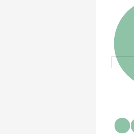
Guinea-
Bissau
Guinea
Sierra
Leone
Cote
d'Ivoire
Liberia