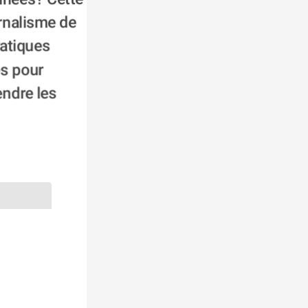
nées? Cette 
nalisme de 
atiques 
s pour 
ndre les 
Finland
tonia