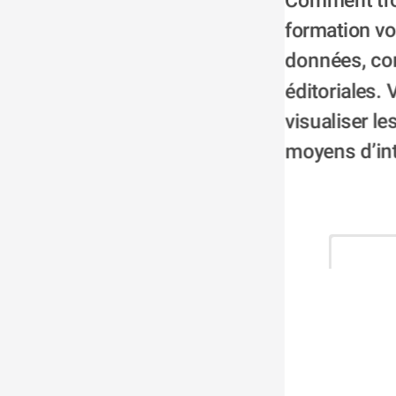
Comment trou
formation vo
données, com
éditoriales.
visualiser l
moyens d’int
Iceland