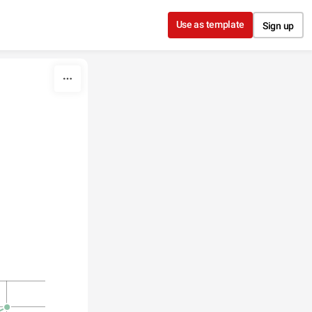
Use as template
Sign up