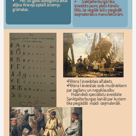
⦁	Pēc 50 gadu aizlieguma atkal 
⦁	Saktpēterburgā tika 
atļāva Krievijā izplatīt ārzemju 
izveidots jauns plašs kānālu 
grāmatas.
tīkls, lai vieglāk būtu piegādāt 
izejmateriālus manufaktūrām. 
⦁Pētera 1 izveidotais alfabets.
⦁Pētera I ieviestais sods muižniekiem 
par zagšanu un nepaklausību
     Holandieši speciālistu izveidotie 
Sanktpēterburgas kanāli par kuriem 
tika piegādāti  visādi  izejmateriāli.