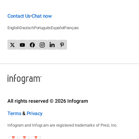
Contact Us
Chat now
•
English
Deutsch
Português
Español
Français
All rights reserved © 2026 Infogram
Terms
&
Privacy
Infogram and Infogr.am are registered trademarks of Prezi, Inc.