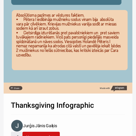
Absolūtisma pazīmes ar vēstures faktiem.
⦁	Pētera I iedibināja muižnieku sodus vinam bija  absolūta 
vara pār cilvēkiem. Krievijas muižniekus varēja sodīt ar miesas 
sodiem kā arī izraut zobus.
⦁	Cietsirdīga izturēšanās pret pavalstniekiem un  pret saviem 
tuvākajiem radiniekiem. Viņš pats personīgi piedalījās masveida 
spīdzināšanā un nāves sodos. Viesojoties Holandē Pēteris I 
nemaz nepamanīja ka atrodas citā valstī un pavēlēja iekalt ķēdes 
2 muižiniekus no lielās sūtniecības, kas kritiski izteicās par Cara 
uzvedību.
Share
Made with
Thanksgiving Infographic
Jurģis Jānis Gaiķis