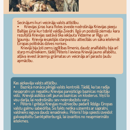
Secinājumi kuri veicināja valsts attīstību.
⦁	Krievijas jūras kara flotes izveide nodrošināja Krievijas pieeju 
Baltijas jūrai kur tobrīd valdīja Zviedri. Ilgā un postošā ziemeļu kara 
rezultātā Krievijas sastāvā tika iekļauta Vidzeme ar Rīgu un 
Igauniju.  Krievija iesaistijās starpvalstu attiecībās un sāka ietekmēt 
Eiropas politiskās dzīves norises.
    Krievijā bija ļoti zems izglītības līmenis, daudz analfabētu bija arī 
starp muižniekiem, tādēļ Pēteris I ieviesa Krievijā jauno alfabētu, 
atļāva ievest ārzemju grāmatas un veicināja arī parasto ļaužu 
apmācību.
Kas aizkavēja valsts attīstību.
⦁	Baznīca nonāca pilnīgā valsts kontrolē. Tādēļ, ka tas radīja 
nesapratni un nepatiku Krievijas pareizticīgo baznīcas mācītāju 
vidū.  Krievijā aizlidza celt jaunas baznīcas un klosterus. Viņš to 
visu darīja, lai nodrošinātu sev neierobežotu varu.
⦁	Pēteris I gribēja Krievijas muižniecību padarīt līdzīgu Eiropas 
valstu galmu sabiedrība. Šis fakts netika uzņemts ar sapratni, 
valdnieks ieguva daudz ienaidnieku. Pēteris 1 bija spiests izveidot 
galvaspilsētu Sanktpēterburgā, lai izvairītos no neapmierināto 
ietekmes.