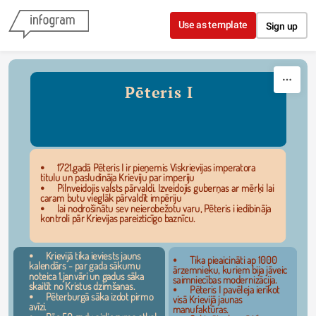
Skip to content
Use as template
Sign up
Pēteris I
⦁	1721.gadā Pēteris I ir pieņemis Viskrievijas imperatora 
titulu un pasludināja Krieviju par imperiju
Infographic
⦁	Pilnveidojis valsts pārvaldi. Izveidojis guberņas ar mērķi lai 
caram butu vieglāk pārvaldīt impēriju
⦁	lai nodrošinātu sev neierobežotu varu, Pēteris i iedibināja 
kontroli pār Krievijas pareizticīgo baznīcu.
⦁	Krievijā tika ieviests jauns 
⦁	Tika pieaicināti ap 1000 
kalendārs - par gada sākumu 
ārzemnieku, kuriem bija jāveic 
noteica 1.janvāri un gadus sāka 
saimniecības modernizācija.
skaitīt no Kristus dzimšanas.
⦁	Pēteris I pavēleja ierīkot 
⦁	Pēterburgā sāka izdot pirmo 
visā Krievijā jaunas 
avīzi.
manufaktūras.