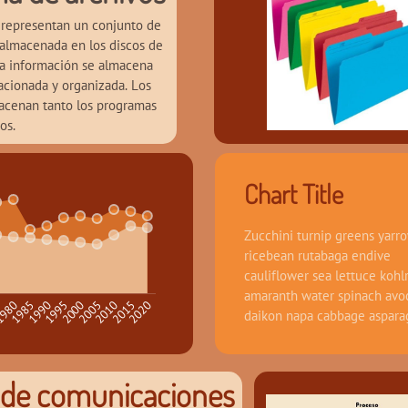
 representan un conjunto de 
almacenada en los discos de 
a información se almacena 
acionada y organizada. Los 
acenan tanto los programas 
os.
Chart Title
Zucchini turnip greens yarro
ricebean rutabaga endive 
cauliflower sea lettuce kohlr
amaranth water spinach avo
1995
2020
980
2005
1990
2015
5
2000
1985
2010
daikon napa cabbage aspara
 de comunicaciones