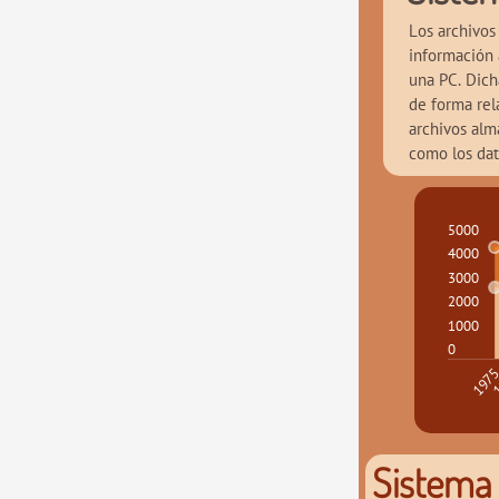
Los archivos
información 
una PC. Dich
de forma rel
archivos alm
como los dat
5000
4000
3000
2000
1000
0
1
197
Sistema