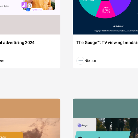
tal advertising 2024
The Gauge™: TV viewing trends in
wer
Nielsen