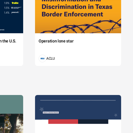
 the U.S.
Operation lone star
ACLU