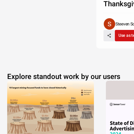
Thanksgi
Steeven S
Use as 
Explore standout work by our users