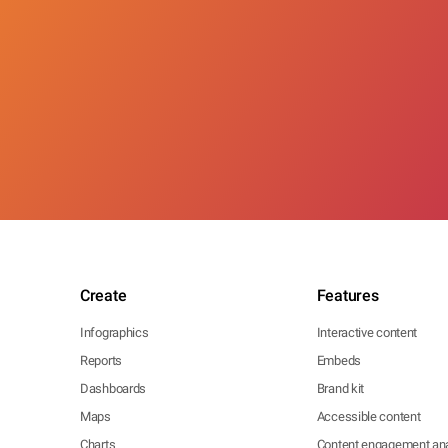
Create
Features
Infographics
Interactive content
Reports
Embeds
Dashboards
Brand kit
Maps
Accessible content
Charts
Content engagement ana