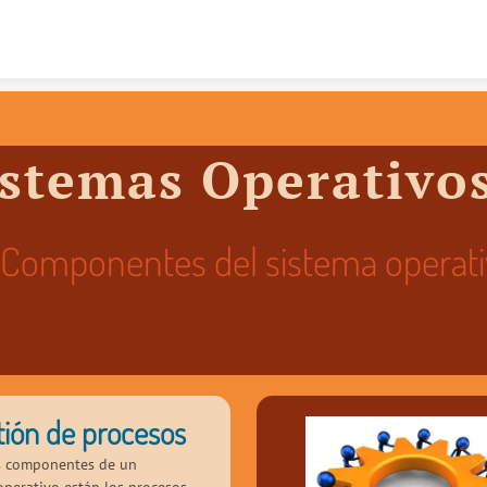
Skip to content
istemas Operativo
Componentes del sistema operat
tión de procesos
s componentes de un 