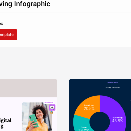
ving Infographic
1950
1960
1970
1980
oc
template
USA
Japan
Germany
Brazil
United Kingdom