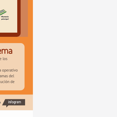
tema
 los 
 operativo 
amas del 
cución de 
h