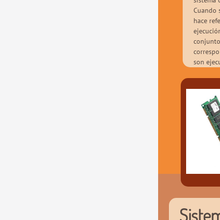
sistema 
Cuando s
hace ref
ejecució
conjunto
correspo
son ejec
Siste