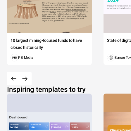
10 largest mining-focused funds to have
State of digi
closed historically
PEI Media
Sensor To
Inspiring templates to try