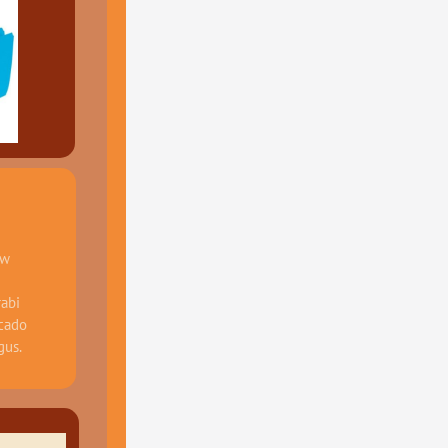
w 
abi 
cado 
gus.