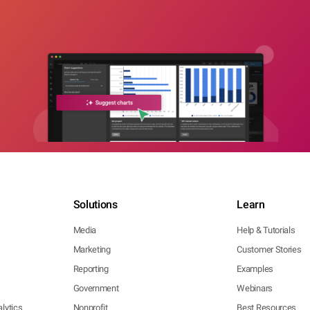
Solutions
Learn
Media
Help & Tutorials
Marketing
Customer Stories
Reporting
Examples
Government
Webinars
lytics
Nonprofit
Best Resources