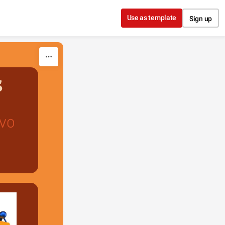
Use as template
Sign up
s
ivo