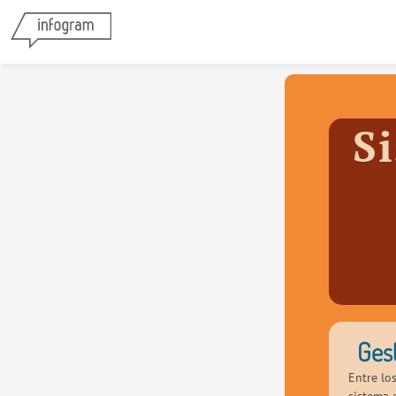
S
Ges
Entre lo