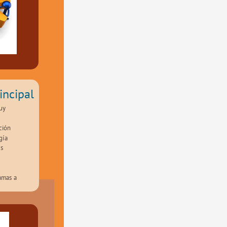
incipal
y 
ión 
ía 
s 
 
amas a 