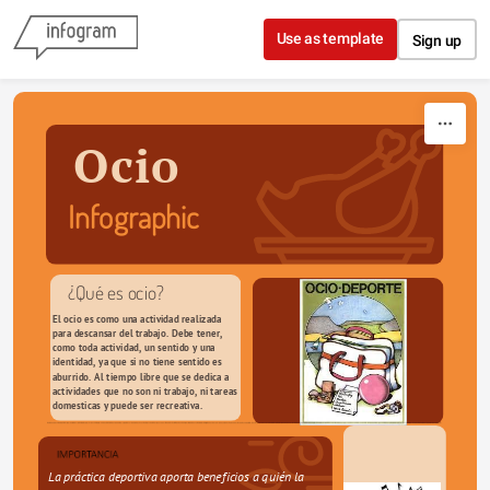
Skip to content
Use as template
Sign up
Ocio
Infographic
¿Qué es ocio?
El ocio es como una actividad realizada 
para descansar del trabajo. Debe tener, 
como toda actividad, un sentido y una 
identidad, ya que si no tiene sentido es 
aburrido. Al tiempo libre que se dedica a 
actividades que no son ni trabajo, ni tareas 
domesticas y puede ser recreativa.
La práctica deportiva aporta beneficios a quién la 