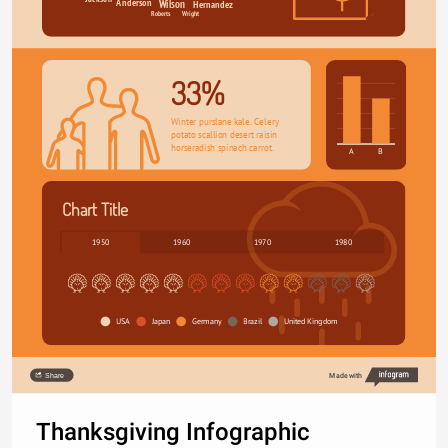
Anderson
Hernandez
Wilson
Wright
Roberts
33%
Winter purslane kale. Celery 
potato scallion desert raisin 
horseradish spinach carrot.
A
B
Chart Title
1950
1960
1970
1980
USA
Japan
Germany
Brazil
United Kingdom
Share
Made with
Thanksgiving Infographic