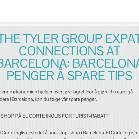
Skip to content
THE TYLER GROUP EXPA
CONNECTIONS AT
BARCELONA: BARCELON
PENGER Å SPARE TIPS
 denne økonomien hjelper hvert øre lagret. For å gjøre din euro gå
idere i Barcelona, kan du følge vår spare penger.
. SHOP PÅ EL CORTE INGLIS FOR TURIST-RABATT
l Corte Inglis er stedet å one-stop-shop i Barcelona. El Corte Inglis' n