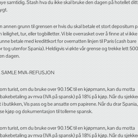
ye samtidig. Stash hva du ikke skal bruke den dagen på hotellet ditt
rygt.
n annen grunn til grensen er hvis du skal betale et stort depositum 
n leilighet, tur, eller togbilletter. Vi ble overrasket over å finne at vi ikke
unne betale med kredittkort for overnatten linjen til Paris (cash bare
or tog utenfor Spania). Heldigvis vi økte vår grense og trekke lett 50
en dagen.
. SAMLE MVA-REFUSJON
om turist, om du bruke over 90.15€ til en kjøpmann, kan du motta
ilbakebetaling av mva (IVA på spansk) på 18% på kjøp. Når du sjekke
t i butikken, Vis pass og be ansatte om papirene. Når du drar Spania,
ise kjøp og dokumentasjon til tollerne spansk.
om turist, om du bruke over 90.15€ til en kjøpmann, kan du motta
ilbakebetaling av mva (IVA på spansk) på 18% på kjøp. Når du sjekke