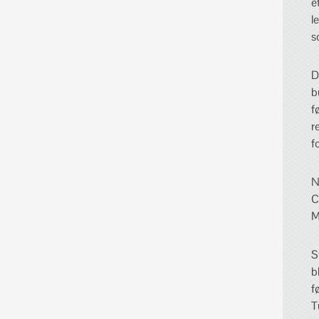
e
l
s
D
b
f
r
f
N
C
M
S
b
f
T