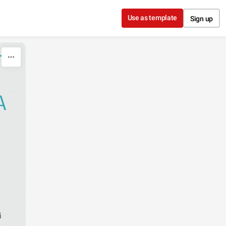
Use as template
Sign up
T
A
i