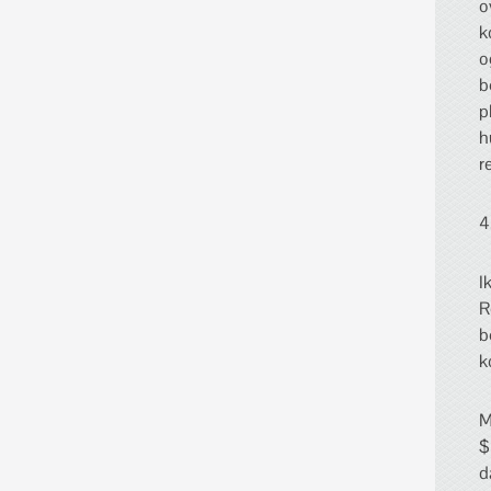
o
k
o
b
p
h
r
4
I
R
b
k
M
$
d