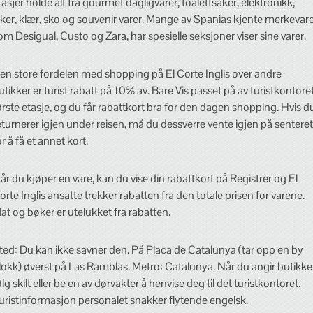
tasjer holde alt fra gourmet dagligvarer, toalettsaker, elektronikk,
eker, klær, sko og souvenir varer. Mange av Spanias kjente merkevare
om Desigual, Custo og Zara, har spesielle seksjoner viser sine varer.
en store fordelen med shopping på El Corte Inglis over andre
utikker er turist rabatt på 10% av. Bare Vis passet på av turistkontoret
ørste etasje, og du får rabattkort bra for den dagen shopping. Hvis d
eturnerer igjen under reisen, må du dessverre vente igjen på senteret
or å få et annet kort.
år du kjøper en vare, kan du vise din rabattkort på Registrer og El
orte Inglis ansatte trekker rabatten fra den totale prisen for varene.
at og bøker er utelukket fra rabatten.
ted: Du kan ikke savner den. På Placa de Catalunya (tar opp en by
lokk) øverst på Las Ramblas. Metro: Catalunya. Når du angir butikke
ølg skilt eller be en av dørvakter å henvise deg til det turistkontoret.
uristinformasjon personalet snakker flytende engelsk.