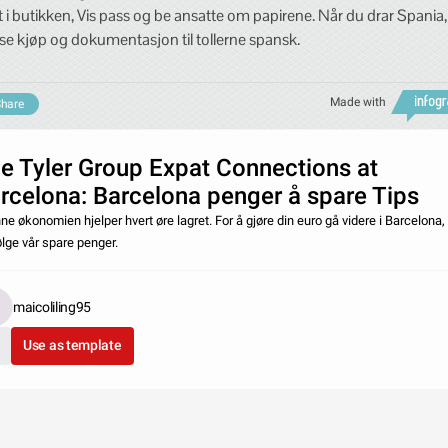
t i butikken, Vis pass og be ansatte om papirene. Når du drar Spania,
ise kjøp og dokumentasjon til tollerne spansk.
Made with
hare
e Tyler Group Expat Connections at
rcelona: Barcelona penger å spare Tips
nne økonomien hjelper hvert øre lagret. For å gjøre din euro gå videre i Barcelona,
ølge vår spare penger.
maicoliling95
Use as template