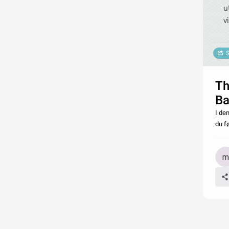
u
v
S
Th
Ba
I de
du f