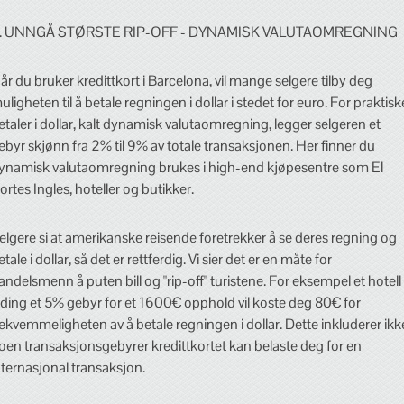
. UNNGÅ STØRSTE RIP-OFF - DYNAMISK VALUTAOMREGNING
år du bruker kredittkort i Barcelona, vil mange selgere tilby deg
uligheten til å betale regningen i dollar i stedet for euro. For praktisk
etaler i dollar, kalt dynamisk valutaomregning, legger selgeren et
ebyr skjønn fra 2% til 9% av totale transaksjonen. Her finner du
ynamisk valutaomregning brukes i high-end kjøpesentre som El
ortes Ingles, hoteller og butikker.
elgere si at amerikanske reisende foretrekker å se deres regning og
etale i dollar, så det er rettferdig. Vi sier det er en måte for
andelsmenn å puten bill og "rip-off" turistene. For eksempel et hotell
ading et 5% gebyr for et 1600€ opphold vil koste deg 80€ for
ekvemmeligheten av å betale regningen i dollar. Dette inkluderer ikk
oen transaksjonsgebyrer kredittkortet kan belaste deg for en
nternasjonal transaksjon.