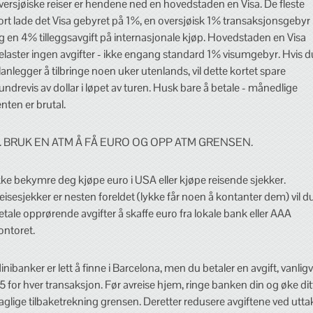
versjøiske reiser er hendene ned en hovedstaden en Visa. De fleste
ort lade det Visa gebyret på 1%, en oversjøisk 1% transaksjonsgebyr
g en 4% tilleggsavgift på internasjonale kjøp. Hovedstaden en Visa
elaster ingen avgifter - ikke engang standard 1% visumgebyr. Hvis d
lanlegger å tilbringe noen uker utenlands, vil dette kortet spare
undrevis av dollar i løpet av turen. Husk bare å betale - månedlige
enten er brutal.
. BRUK EN ATM Å FÅ EURO OG OPP ATM GRENSEN.
kke bekymre deg kjøpe euro i USA eller kjøpe reisende sjekker.
eisesjekker er nesten foreldet (lykke får noen å kontanter dem) vil d
etale opprørende avgifter å skaffe euro fra lokale bank eller AAA
ontoret.
inibanker er lett å finne i Barcelona, men du betaler en avgift, vanligv
5 for hver transaksjon. Før avreise hjem, ringe banken din og øke dit
aglige tilbaketrekning grensen. Deretter redusere avgiftene ved utta