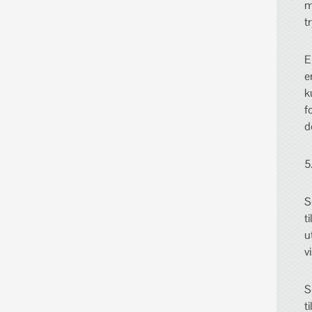
m
t
E
e
k
f
d
5
S
t
u
v
S
t