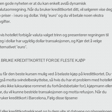
en gode nyheten er at du kan enkelt avslå dynamisk
alutaomregning. Når du bruker kredittkortet ditt, vil selgeren vise de
o priser - i euro og dollar. Velg "euro" og du vil betale noen ekstra
vgifter.
vis hotellet forbigår valuta valget trinn og presenterer regningen til
eg i dollar har ugyldig dollar transaksjonen, og Kjør det å velge
lternativet "euro".
. BRUKE KREDITTKORTET FOR DE FLESTE KJØP
u får den beste kursen mulig ved å belaste kjøp på kredittkortet. Du v
gså motta svindelbeskyttelse, så hvis du har et problem med hotelle
f.eks ikke luksuriøse rommet du forhåndsbetaler for), kjøpmann eller
ur, du vil kunne bestride transaksjonen og motta refusjon. Når du
ruker kredittkort i Barcelona, Følg disse tipsene:
Kaller kredittkortselskapet og la dem vite at datoene og plasseringen