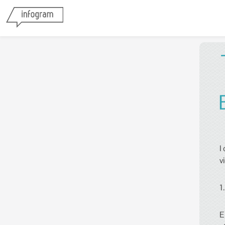
I
v
1
E