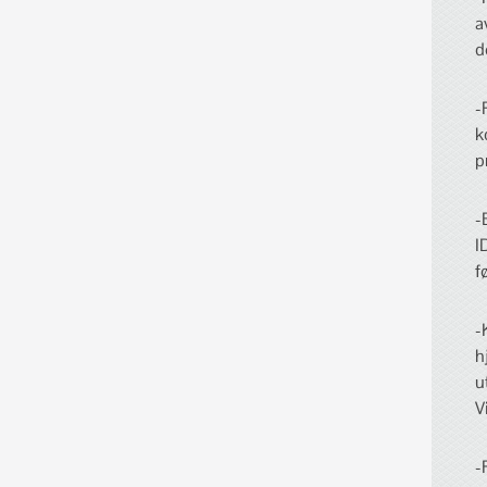
a
d
-
k
p
-
I
f
-
h
u
V
-