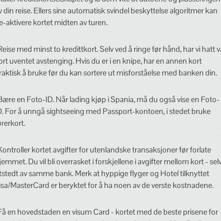
v din reise. Ellers sine automatisk svindel beskyttelse algoritmer kan
e-aktivere kortet midten av turen.
Reise med minst to kredittkort. Selv ved å ringe før hånd, har vi hatt v
ort uventet avstenging. Hvis du er i en knipe, har en annen kort
raktisk å bruke før du kan sortere ut misforståelse med banken din.
Bære en Foto-ID. Når lading kjøp i Spania, må du også vise en Foto-
D. For å unngå sightseeing med Passport-kontoen, i stedet bruke
ørerkort.
Kontroller kortet avgifter for utenlandske transaksjoner før forlate
jemmet. Du vil bli overrasket i forskjellene i avgifter mellom kort - sel
tstedt av samme bank. Merk at hyppige flyger og Hotel tilknyttet
isa/MasterCard er beryktet for å ha noen av de verste kostnadene.
Få en hovedstaden en visum Card - kortet med de beste prisene for