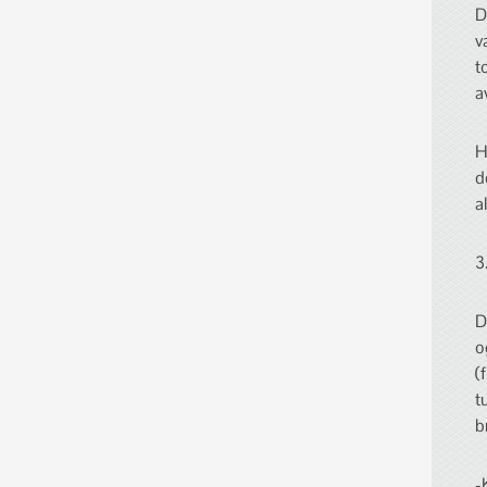
D
v
t
a
H
d
a
3
D
o
(
t
b
-