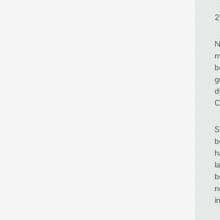
2
N
m
b
g
d
C
S
b
h
l
b
n
i