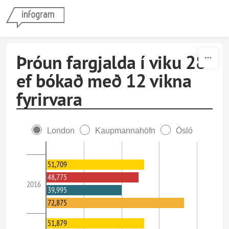
Skip to content
Þróun fargjalda í viku 28
ef bókað með 12 vikna
fyrirvara
London
Kaupmannahöfn
Ósló
51,709
48,775
2016
39,995
72,875
51,879