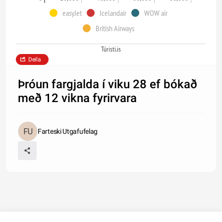
easyJet
Icelandair
WOW air
British Airways
Túristi.is
Deila
Þróun fargjalda í viku 28 ef bókað
með 12 vikna fyrirvara
Farteski Utgafufelag