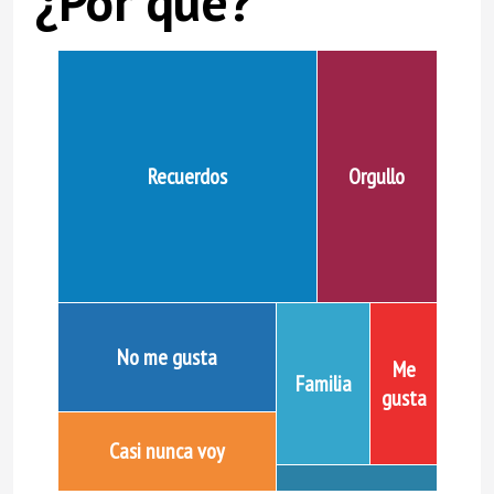
¿Por qué?
Recuerdos
Orgullo
No me gusta
Me
Familia
gusta
Casi nunca voy