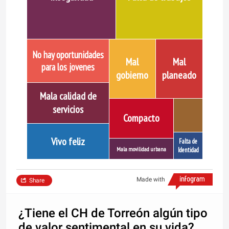
No hay oportunidades
Mal
Mal
para los jovenes
gobierno
planeado
Mala calidad de
servicios
Compacto
Vivo feliz
Falta de
Mala movilidad urbana
Identidad
Made with
Share
¿Tiene el CH de Torreón algún tipo
de valor sentimental en su vida?