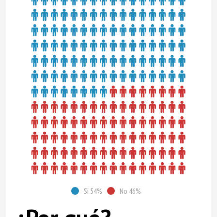
Si 54%
No 46%