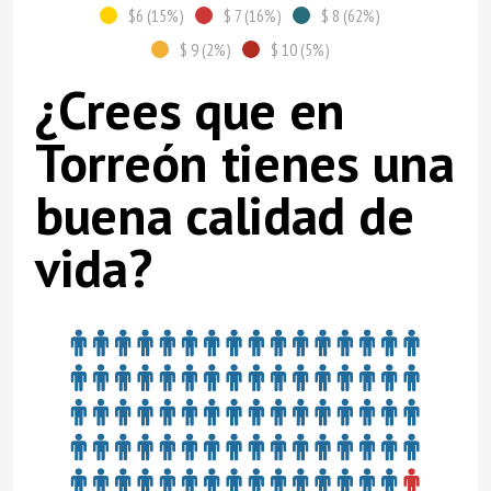
$6 (15%)
$ 7 (16%)
$ 8 (62%)
$ 9 (2%)
$ 10 (5%)
¿Crees que en
Torreón tienes una
buena calidad de
vida?