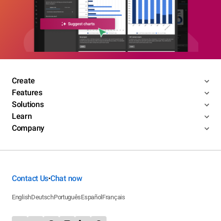
Create
Features
Solutions
Learn
Company
Contact Us
Chat now
•
English
Deutsch
Português
Español
Français