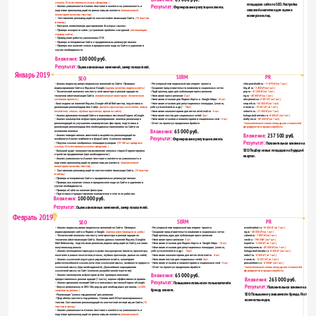
ссылок, 10 естественных ссылок с форумов.)
площадках сайта по SEO. Настройка 
Результат: 
Формирование репутации клиента.
− Анализ уникальности. Анализ текстового контента на уникальность и 
сквозной аналитики для оценки 
подготовка рекомендаций по уникализации контента 
(ежемесячный 
мониторинг качества текстов). 
конверсии в лид.
−  Составление рекомендаций по контентной оптимизации Сайта.
 (15 текстов 
в месяц.)  
− Контроль появления/редактирования «Быстрых ссылок» 
− Проверка скорости сайта / устранение проблем с загрузкой. 
(оптимизация 
страниц сайта).
− Проведение работ по увеличению CTR.  
− Проверка геопривязки Сайта к продвигаемым региону/регионам. 
− Проверка на наличие спама и вредоносного кода на Сайте и удаление в 
случае необходимости. 
− Подготовка и предоставление ежемесячного отчета по работам.  
Вложения: 
100 000 руб.
Результат: 
Оценка внесенных изменений, замер показателей.
Январь 2019
SERM
PR
SEO
− Анализ индексации проведенных изменений на Сайте. Проверка 
- Регулярный еженедельный мониторинг проекта    
chto-proishodit.ru - 
11 879 ₽ (за 1 шт.)
индексирования Сайта в Яндекс и Google. 
(оценка качества индекса сайта.)
- Создание представительств компании в социальных сетях    
klg.aif.ru - 
3 400 ₽ (за 1 шт.)
− Технический анализ по чек-листу оптимизатора и рекомендации по 
- Подбор площадок для публикации пресс-релизов
pnp.ru - 
41 250 ₽ (за 1 шт.)
технической оптимизации Cайта. 
(ежемесячный мониторинг технического 
- Написание пресс-релизов- 
3 шт.   
eg.ru - 
40 000 ₽ (за 1 шт.)
состояния проекта.) 
- Написание отзывов для Яндекс.Карты и  Google Maps
- 10 шт
.   
oko-planet.su - 
2 301 ₽( за 1 шт.)
- Анализ данных панелей Яндекс, Google и Mail Вебмастер,  подготовка и 
- Написание отзывов для репутационных площадок, (zoon.ru,   
serp.mk.ru - 
55 433 ₽ (за 1 шт.)
реализация рекомендаций по Сайту. 
(визиты, просмотры, посетители, новые 
yell.ru,irecommend.ru и др.) 
- 14 шт.   
rrnews.ru - 
12 051 ₽ (за 1 шт.)
посетители, отказы, глубина просмотра, время на сайте).
- Написание комментариев для веток  otvet.mail.ru
 - 6 шт. 
zebra-tv.ru - 
21 500 ₽ (за 1 шт.)
− Анализ динамики позиций Сайта в поисковых системах Яндекс и Google.
- Написание постов для социальных сетей-
3 шт. 
kaluga.bezformata.ru - 
4 500 ₽ (за 1 шт.)
− Анализ коммерческих факторов ранжирования: анализ и реализация 
- Написание отзывов и комментариев в социальные сети - 
5 шт.
realty.ria.ru - 
80 000 ₽ (за 1 шт.)
рекомендаций по улучшению коммерческих факторов, подготовка и 
- Отчет по проекту о проделанной работе    
*окончательный список площадок и стоимостей 
реализация рекомендаций по необходимым изменениям на Сайте на 
формируются в процессе работы  
Вложения: 
65 000 руб.
основании анализа.
Вложения: 
257 500 руб.
− Анализ поведения пользователей и выработка рекомендаций по 
Результат: 
Формирование репутации клиента.
юзабилити. Анализ юзабилити и форм Сайта. Анализ конверсии.
Результат:
Положительное влияние на 
− Покупка ссылок с избранных площадок-доноров. 
(70-140 шт.арендных 
ссылок, 10 естественных ссылок с форумов.) 
SEO. Подбор новых площадок на будущий 
− Большой аудит конкурентов, выявление сильных сторон.Корректировка 
квартал.
стратегии продвижения (при необходимости).  
− Анализ уникальности. Анализ текстового контента на уникальность и 
подготовка рекомендаций по уникализации контента. 
(ежемесячный 
мониторинг качества текстов).
−  Составление рекомендаций по контентной оптимизации Сайта. 
(15 текстов 
в месяц.)   
− Проверка геопривязки Сайта к продвигаемым региону/регионам.
− Проверка на наличие спама и вредоносного кода на Сайте и удаление в 
случае необходимости.
− Проверка Сайта на наличие фильтров.
− Подготовка и предоставление ежемесячного отчета по работам.
Вложения: 
100 000 руб.
Результат: 
Оценка внесенных изменений, замер показателей.
Февраль 2019
SERM
PR
SEO
- Регулярный еженедельный мониторинг проекта    
eventmarket.ru - 
16 355 ₽ (за 1 шт.)
− Анализ индексации проведенных изменений на Сайте. Проверка 
- Создание представительств компании в социальных сетях    
eg.ru - 
40 000 ₽ (за 1 шт.)
индексирования сайта в Яндекс и Google.
 (оценка качества индекса сайта.) 
- Подбор площадок для публикации пресс-релизов
calend.ru - 
7 887 ₽ (за 1 шт.)
− Технический анализ по чек-листу оптимизатора и рекомендации по 
- Написание пресс-релизов- 
3 шт.   
vesti.ru - 
79 000 ₽ (за 1 шт.)
технической оптимизации Cайта. Анализ данных панелей Яндекс, Google и 
- Написание отзывов для Яндекс.Карты и  Google Maps 
- 10 шт
.   
expert.ru - 
5 500 ₽ (за 1 шт.)
Mail Вебмастер,  подготовка и реализация рекомендаций по Сайту, согласно 
- Написание отзывов для репутационных площадок, (zoon.ru,   
newdaynews.ru - 
85 000 ₽ (за 1 шт.)
полученным данным.
yell.ru,irecommend.ru и др.) 
- 16 шт.   
kaluga.bezformata.ru - 
4 500 ₽ (за 1 шт.)
− Анализ посещаемости ресурса в различных разрезах (визиты, просмотры, 
- Написание комментариев для веток  otvet.mail.ru
 - 4 шт. 
radio7.ru - 
8 000 ₽ (за 1 шт.)
посетители, новые посетители, отказы, глубина просмотра, время на сайте).
- Написание постов для социальных сетей-
3 шт. 
rrnews.ru - 
12 051 ₽ (за 1 шт.)
− Анализ ссылочной структуры продвигаемого сайта, мониторинг 
- Написание отзывов и комментариев в социальные сети - 
5 шт.
penzainform.ru -
 8 500 ₽ (за 1 шт.)
работоспособности ссылок, качества ссылочной массы, активности прироста 
- Отчет по проекту о проделанной работе    
*окончательный список площадок и стоимостей 
ссылочной массы (при необходимости). Дальнейшее наращивание 
формируются в процессе работы   
ссылочной массы на Сайт (согласно разработанной стратегии).
Вложения: 
65 000 руб.
− Анализ коммерческих факторов сайта: проверка внесения 
Вложения: 
263 000 руб.
предоставленных рекомендаций (1 часть), оценка эффективности правок.
Результат: 
Повышение лояльности пользователей к 
− Анализ динамики позиций Сайта в поисковых системах Яндекс и Google.
Результат:
Положительное влияние на 
- Запуск регионального SEO. Сбор ядер для необходимых регионов. 
(от 200 
бренду клиента.
запросов на регион.)
SEO. Повышение узнаваемости бренда. Рост 
- Реализация "умных поддоменов" для регионов.
количества лидов. 
- Проработка контента под регионы. Написание SEO-оптимизированных 
текстов. Составление рекомендаций по контентной оптимизации Сайта. 
(15 
текстов в месяц.)   
− Анализ уникальности. Анализ текстового контента на уникальность и 
подготовка рекомендаций по уникализации контента.
(ежемесячный 