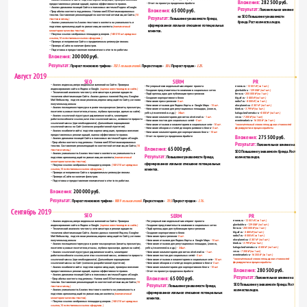
Вложения: 
282 500 руб.
- Отчет по проекту о проделанной работе    
предоставленных рекомендаций, оценка эффективности правок.
Результат:
− Анализ динамики позиций Сайта в поисковых системах Яндекс и Google.
Вложения: 
65 000 руб.
Положительное влияние 
- Проработка контента под регионы. Написание SEO-оптимизированных 
текстов. Составление рекомендаций по контентной оптимизации Сайта. 
(15 
на SEO. Повышение узнаваемости 
Результат: 
Повышение узнаваемости бренда, 
текстов в месяц.)   
бренда. Рост количества лидов.  
− Анализ уникальности. Анализ текстового контента на уникальность и 
сформированное лояльное отношение потенциальных 
подготовка рекомендаций по уникализации контента.
(ежемесячный 
клиентов. 
мониторинг качества текстов).  
− Покупка ссылок с избранных площадок-доноров. 
(140-210 шт.арендных 
ссылок, 10 естественных ссылок с форумов.)  
− Проверка геопривязки Сайта к продвигаемым региону/регионам.
− Проверка Сайта на наличие фильтров. 
− Подготовка и предоставление ежемесячного отчета по работам.
Вложения: 
200 000 руб. 
Результат: 
Прирост поискового трафика - 
7023 пользователей. 
Прирост лидов -  
501.
 Прирост продаж -  
125.  
Август 2019
SEO
SERM
PR
− Анализ индексации проведенных изменений на Сайте. Проверка 
- Регулярный еженедельный мониторинг проекта    
rrnews.ru - 
12 051 ₽ (за 1 шт.)
индексирования сайта в Яндекс и Google.
 (оценка качества индекса сайта.) 
- Создание представительств компании в социальных сетях    
glavbukh.ru - 
12 900 ₽ (за 1 шт.)
− Технический анализ по чек-листу оптимизатора и рекомендации по 
- Подбор площадок для публикации пресс-релизов
ferra.ru - 
205 000 ₽ (за 1 шт.)
технической оптимизации Cайта. Анализ данных панелей Яндекс, Google и 
- Создание корпоративного блога 
klg.aif.ru - 
3 400 ₽ (за 1 шт.)
Mail Вебмастер,  подготовка и реализация рекомендаций по Сайту, согласно 
- Написание пресс-релизов- 
5 шт.   
radio7.ru - 
8 000 ₽ (за 1 шт.)
полученным данным.
- Написание отзывов для Яндекс.Карты и  Google Maps 
- 15 шт
.   
oko-planet.su - 
2 301 ₽ (за 1 шт.)
− Анализ посещаемости ресурса в различных разрезах (визиты, просмотры, 
- Написание отзывов для репутационных площадок, (zoon.ru,   
klerk.ru -
 3 799 ₽ (за 1 шт.) 
посетители, новые посетители, отказы, глубина просмотра, время на сайте).
yell.ru,irecommend.ru и др.) 
- 34 шт.   
kaluga.bezformata.ru - 
4 500 ₽ (за 1 шт.) 
− Анализ ссылочной структуры продвигаемого сайта, мониторинг 
- Написание комментариев для веток  otvet.mail.ru
 - 1 шт. 
vm.ru - 
7 200 ₽ (за 1 шт.)
работоспособности ссылок, качества ссылочной массы, активности прироста 
- Написание постов для социальных сетей - 
5 шт. 
eventmarket.ru - 
16 355 ₽ (за 1 шт.)
ссылочной массы (при необходимости). Дальнейшее наращивание 
- Написание отзывов и комментариев в социальные сети - 
10 шт.
*окончательный список площадок и стоимостей 
ссылочной массы на Сайт (согласно разработанной стратегии).
- Написание обзоров и статей для корпоративного блога - 
5 шт. 
формируются в процессе работы    
− Анализ юзабилити сайта: подготовка рекомендация, проверка внесения 
- Написание комментариев для корпоративного блога - 
10 шт.
предоставленных рекомендаций, оценка эффективности правок.
Вложения: 
275 500 руб.
- Отчет по проекту о проделанной работе    
− Анализ динамики позиций Сайта в поисковых системах Яндекс и Google.
Результат:
- Проработка контента под регионы. Написание SEO-оптимизированных 
Положительное влияние на 
текстов. Составление рекомендаций по контентной оптимизации Сайта. 
(15 
Вложения: 
65 000 руб.
текстов в месяц.)   
SEO. Повышение узнаваемости бренда. Рост 
Результат: 
− Анализ уникальности. Анализ текстового контента на уникальность и 
Повышение узнаваемости бренда, 
количества лидов.  
подготовка рекомендаций по уникализации контента.
(ежемесячный 
мониторинг качества текстов).  
сформированное лояльное отношение потенциальных 
− Покупка ссылок с избранных площадок-доноров. 
(140-210 шт.арендных 
клиентов. 
ссылок, 10 естественных ссылок с форумов.)  
− Проверка геопривязки Сайта к продвигаемым региону/регионам.
− Проверка Сайта на наличие фильтров. 
− Подготовка и предоставление ежемесячного отчета по работам.
Вложения: 
200 000 руб. 
Результат: 
Прирост поискового трафика - 
9889 пользователей. 
Прирост лидов -  
705. 
Прирост продаж -  
176.  
Сентябрь 2019
SEO
SERM
PR
rrnews.ru - 
12 051 ₽ (за 1 шт.)
− Анализ индексации проведенных изменений на Сайте. Проверка 
- Регулярный еженедельный мониторинг проекта    
glavbukh.ru - 
12 900 ₽ (за 1 шт.)
индексирования сайта в Яндекс и Google.
 (оценка качества индекса сайта.) 
- Создание представительств компании в социальных сетях    
ferra.ru - 
205 000 ₽ (за 1 шт.)
− Технический анализ по чек-листу оптимизатора и рекомендации по 
- Подбор площадок для публикации пресс-релизов
klg.aif.ru - 
3 400 ₽ (за 1 шт.)
технической оптимизации Cайта. Анализ данных панелей Яндекс, Google и 
- Создание корпоративного блога 
radio7.ru - 
8 000 ₽ (за 1 шт.)
Mail Вебмастер,  подготовка и реализация рекомендаций по Сайту, согласно 
- Написание пресс-релизов- 
5 шт.   
oko-planet.su - 
2 301 ₽ (за 1 шт.)
полученным данным.
- Написание отзывов для Яндекс.Карты и  Google Maps 
- 15 шт
.   
klerk.ru -
 3 799 ₽ (за 1 шт.) 
− Анализ посещаемости ресурса в различных разрезах (визиты, просмотры, 
- Написание отзывов для репутационных площадок, (zoon.ru,   
kaluga.bezformata.ru - 
4 500 ₽ (за 1 шт.) 
посетители, новые посетители, отказы, глубина просмотра, время на сайте).
yell.ru,irecommend.ru и др.) 
- 34 шт.   
vm.ru - 
7 200 ₽ (за 1 шт.)
− Анализ ссылочной структуры продвигаемого сайта, мониторинг 
- Написание комментариев для веток  otvet.mail.ru
 - 1 шт. 
eventmarket.ru - 
16 355 ₽ (за 1 шт.)
работоспособности ссылок, качества ссылочной массы, активности прироста 
- Написание постов для социальных сетей - 
5 шт. 
*окончательный список площадок и стоимостей 
ссылочной массы (при необходимости). Дальнейшее наращивание 
- Написание отзывов и комментариев в социальные сети - 
10 шт.
формируются в процессе работы 
ссылочной массы на Сайт (согласно разработанной стратегии).
- Написание обзоров и статей для корпоративного блога - 
5 шт. 
− Анализ юзабилити сайта: подготовка рекомендация, проверка внесения 
- Написание комментариев для корпоративного блога - 
10 шт.
Вложения: 
280 500 руб.
предоставленных рекомендаций, оценка эффективности правок.
- Отчет по проекту о проделанной работе    
Результат:
− Анализ динамики позиций Сайта в поисковых системах Яндекс и Google.
Вложения: 
65 000 руб.
Положительное влияние на 
- Проработка контента под регионы. Написание SEO-оптимизированных 
текстов. Составление рекомендаций по контентной оптимизации Сайта. 
(15 
SEO. Повышение узнаваемости бренда. Рост 
Результат: 
Повышение узнаваемости бренда, 
текстов в месяц.)   
количества лидов.  
− Анализ уникальности. Анализ текстового контента на уникальность и 
сформированное лояльное отношение потенциальных 
подготовка рекомендаций по уникализации контента.
(ежемесячный 
клиентов. 
мониторинг качества текстов).  
− Покупка ссылок с избранных площадок-доноров. 
(140-210 шт.арендных 
ссылок, 10 естественных ссылок с форумов.)  