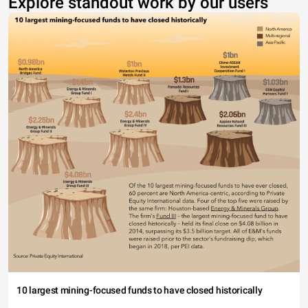
Explore standout work by our users
10 largest mining-focused funds to have closed historically