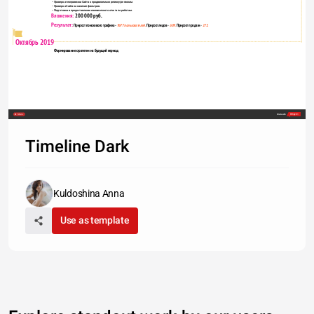
− Проверка геопривязки Сайта к продвигаемым региону/регионам.
− Проверка Сайта на наличие фильтров. 
− Подготовка и предоставление ежемесячного отчета по работам.
Вложения: 
200 000 руб. 
Результат: 
Прирост поискового трафика - 
9677 пользователей. 
Прирост лидов -  
689. 
Прирост продаж -  
172.  
Октябрь 2019
Формирование стратегии на будущий период.

Вложения: 
65 000 руб.
Share
Made with
Результат: 
Поддержание лояльности пользователей к 
бренду клиента.
Timeline Dark
Вложения: 
100 000 руб. + 50% регионы
Результат: 
Прирост поискового трафика - 
9677 
пользователей
Kuldoshina Anna
Use as template