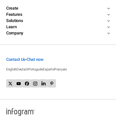
Create
Features
Solutions
Learn
Company
Contact Us
Chat now
•
English
Deutsch
Português
Español
Français