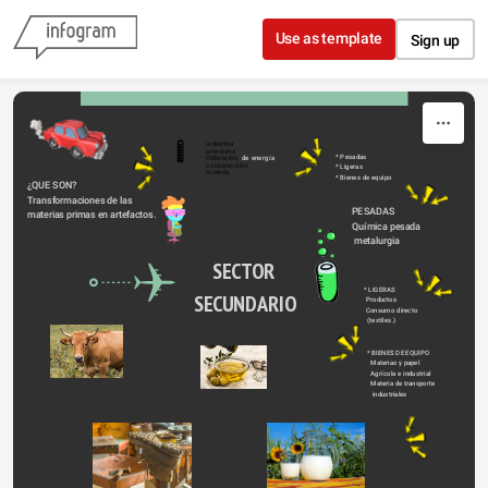
Skip to content
Use as template
Sign up
industria
artesiana
* Pesadas 
Obtención
de energía
construcción
* Ligeras 
minería
* Bienes de equipo
¿QUE SON?
Transformaciones de las 
 PESADAS 
materias primas en artefactos.
 Química pesada 
  metalurgia 
    SECTOR 
* LIGERAS 
SECUNDARIO
 Productos 
 Consumo directo
  (textiles.)
* BIENES DE EQUIPO 
  Materias y papel 
  Agrícola e industrial
  Materia de transporte
   industriales 