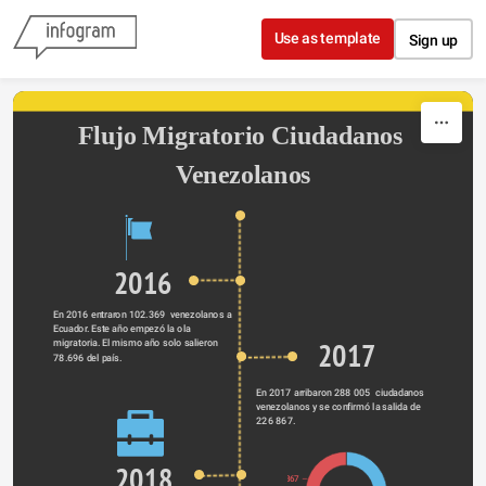
Skip to content
Use as template
Sign up
Flujo Migratorio Ciudadanos 
Venezolanos
2016
En 2016 entraron 102.369  venezolanos a 
Ecuador. Este año empezó la ola 
2017
migratoria. El mismo año solo salieron 
78.696 del país. 
En 2017 arribaron 288 005  ciudadanos 
venezolanos y se confirmó la salida de 
226 867.
2018
226867