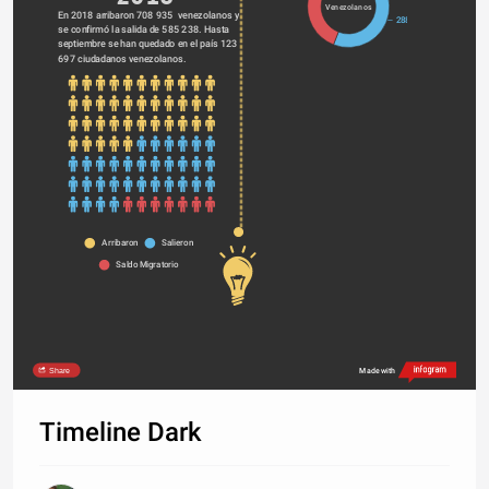
Venezolanos
En 2018 arribaron 708 935  venezolanos y 
288005
se confirmó la salida de 585 238. Hasta 
septiembre se han quedado en el país 123 
697 ciudadanos venezolanos. 
Arribaron
Salieron
Saldo Migratorio
Share
Made with
Timeline Dark