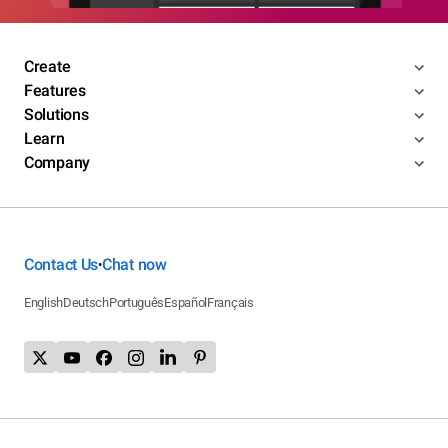
Create
Features
Solutions
Learn
Company
Contact Us
Chat now
•
English
Deutsch
Português
Español
Français