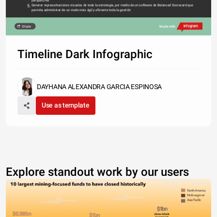
perspectiva.
5.
Generar representaciones visuales de toda la estrategia, por medio de un software de Balanced Scorecard que 
permita administrar de un modo más ágil y eficiente toda la gestión
Share
Made with
Timeline Dark Infographic
DAYHANA ALEXANDRA GARCIA ESPINOSA
Use as template
Explore standout work by our users