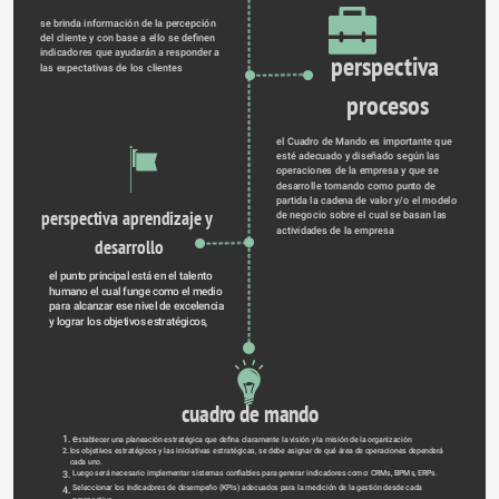
se brinda información de la percepción 
del cliente y con base a ello se definen 
indicadores que ayudarán a responder a 
perspectiva 
las expectativas de los clientes
procesos
el Cuadro de Mando es importante que 
esté adecuado y diseñado según las 
operaciones de la empresa y que se 
desarrolle tomando como punto de 
partida la cadena de valor y/o el modelo 
perspectiva aprendizaje y 
de negocio sobre el cual se basan las 
actividades de la empresa
desarrollo
el punto principal está en el talento 
humano el cual funge como el medio 
para alcanzar ese nivel de excelencia 
y lograr los objetivos estratégicos,
cuadro de mando
1.
e
stablecer una planeación estratégica que defina claramente la visión y la misión de la organización
2.
los objetivos estratégicos y las iniciativas estratégicas, se debe asignar de qué área de operaciones dependerá 
cada uno.
3.
Luego será necesario implementar sistemas confiables para generar indicadores como: CRMs, BPMs, ERPs.
4.
Seleccionar los indicadores de desempeño (KPIs) adecuados para la medición de la gestión desde cada 