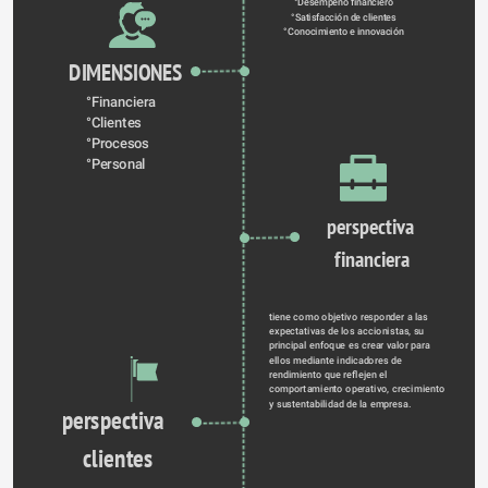
°Desempeño financiero
°Satisfacción de clientes
°Conocimiento e innovación
DIMENSIONES
°Financiera
°Clientes
°Procesos
°Personal
perspectiva 
financiera
tiene como objetivo responder a las 
expectativas de los accionistas, su 
principal enfoque es crear valor para 
ellos mediante indicadores de 
rendimiento que reflejen el 
comportamiento operativo, crecimiento 
y sustentabilidad de la empresa.
perspectiva  
clientes