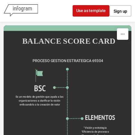
Skip to content
Use as template
Sign up
BALANCE SCORE CARD
PROCESO GESTION ESTRATEGICA 69304
BSC
Es un modelo de gestión que ayuda a las 
organizaciones a clarificar la visión 
enfocandolo a la creación de valor
ELEMENTOS
°Visión y estrategia
°Eficiencia de procesos